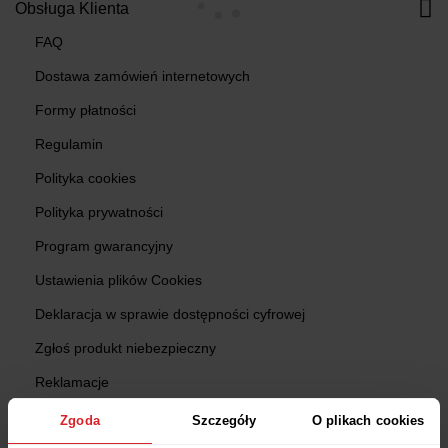
Obsługa Klienta
FAQ
Dostawa zamówień internetowych
Formy płatności
Regulamin
Polityka cookies
Polityka prywatności
Program gwarancyjny
Ustawienia plików Cookies
Deklaracja w sprawie dostępności cyfrowej
Zgłoś produkt niebezpieczny
Reklamacje
Zwroty
Zgoda
Szczegóły
O plikach cookies