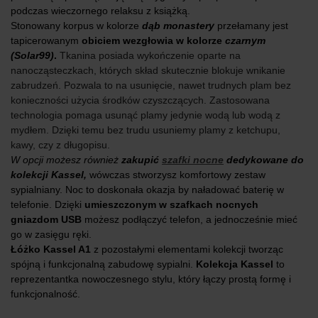
podczas wieczornego relaksu z książką.
Stonowany korpus w kolorze
dąb monastery
przełamany jest
tapicerowanym
obiciem wezgłowia w kolorze
czarnym
(Solar99)
.
Tkanina posiada wykończenie oparte na
nanocząsteczkach, których skład skutecznie blokuje wnikanie
zabrudzeń. Pozwala to na usunięcie, nawet trudnych plam bez
konieczności użycia środków czyszczących. Zastosowana
technologia pomaga usunąć plamy jedynie wodą lub wodą z
mydłem. Dzięki temu bez trudu usuniemy plamy z ketchupu,
kawy, czy z długopisu.
W opcji możesz również
zakupić
szafki nocne
dedykowane do
kolekcji Kassel,
wówczas stworzysz komfortowy zestaw
sypialniany. Noc to doskonała okazja by naładować baterię w
telefonie. Dzięki
umieszczonym w szafkach nocnych
gniazdom USB
możesz podłączyć telefon, a jednocześnie mieć
go w zasięgu ręki.
Łóżko Kassel A1
z pozostałymi elementami kolekcji tworząc
spójną i funkcjonalną zabudowę sypialni.
Kolekcja Kassel
to
reprezentantka nowoczesnego stylu, który łączy prostą formę i
funkcjonalność.