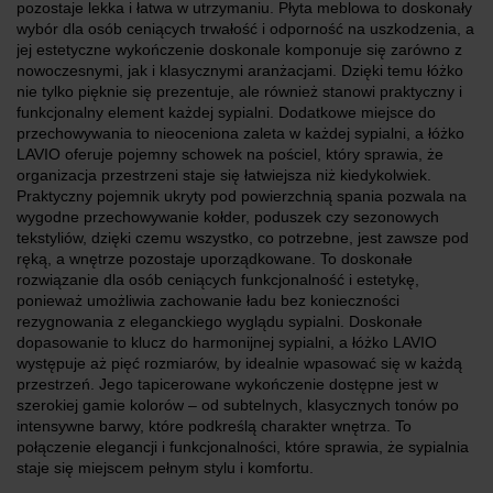
pozostaje lekka i łatwa w utrzymaniu. Płyta meblowa to doskonały
wybór dla osób ceniących trwałość i odporność na uszkodzenia, a
jej estetyczne wykończenie doskonale komponuje się zarówno z
nowoczesnymi, jak i klasycznymi aranżacjami. Dzięki temu łóżko
nie tylko pięknie się prezentuje, ale również stanowi praktyczny i
funkcjonalny element każdej sypialni. Dodatkowe miejsce do
przechowywania to nieoceniona zaleta w każdej sypialni, a łóżko
LAVIO oferuje pojemny schowek na pościel, który sprawia, że
organizacja przestrzeni staje się łatwiejsza niż kiedykolwiek.
Praktyczny pojemnik ukryty pod powierzchnią spania pozwala na
wygodne przechowywanie kołder, poduszek czy sezonowych
tekstyliów, dzięki czemu wszystko, co potrzebne, jest zawsze pod
ręką, a wnętrze pozostaje uporządkowane. To doskonałe
rozwiązanie dla osób ceniących funkcjonalność i estetykę,
ponieważ umożliwia zachowanie ładu bez konieczności
rezygnowania z eleganckiego wyglądu sypialni. Doskonałe
dopasowanie to klucz do harmonijnej sypialni, a łóżko LAVIO
występuje aż pięć rozmiarów, by idealnie wpasować się w każdą
przestrzeń. Jego tapicerowane wykończenie dostępne jest w
szerokiej gamie kolorów – od subtelnych, klasycznych tonów po
intensywne barwy, które podkreślą charakter wnętrza. To
połączenie elegancji i funkcjonalności, które sprawia, że sypialnia
staje się miejscem pełnym stylu i komfortu.