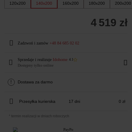
120x200
140x200
160x200
180x200
200x200
4 519 zł
Zadzwoń i zamów
+48 84 685 02 02
Sprzedaje i realizuje
Idohome
4.1
Dostępny tylko online
!
Dostawa za darmo
Przesyłka kurierska
17 dni
0 zł
* termin realizacji w dniach roboczych