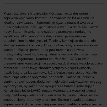
Pragniesz stworzyć sypialnię, która zachwyca designem i
zapewnia wyjątkowy komfort? Kontynentalne łóżko LAVIO to
idealne rozwiązanie – harmonijnie łączy elegancki wygląd z
funkcjonalnością, oferując doskonałe warunki do relaksu każdej
nocy. Starannie wykonane ozdobne przeszycia nadają mu
wyjątkowy, luksusowy charakter, czyniąc je eleganckim
dopełnieniem każdej sypialni. To nie tylko miejsce do snu, ale
stylowy element aranżacji, który podkreśla wyrafinowany klimat
wnętrza. Miękka, przestronna powierzchnia zapewnia
maksymalny komfort, tworząc idealne warunki do codziennego
relaksu i regeneracji. Komfort snu w łóżku LAVIO to efekt
przemyślanej konstrukcji, łączącej dwa doskonale współpracujące
materace – bonellowy, charakteryzujący się sprężystością i
trwałością, oraz kieszeniowy, który dopasowuje się do kształtu
ciała, zapewniając optymalne podparcie. Całość uzupełnia 4-
centymetrowy topper, dodający miękkości i zwiększający wygodę
wypoczynku, by każda noc była jeszcze bardziej relaksująca.
Konstrukcja łóżka LAVIO została wykonana z wysokiej jakości
płyty meblowej w eleganckim odcieniu dąb wotan, który nadaje
wnętrzu ciepły, naturalny charakter. Solidna i trwała podstawa
zapewnia stabilność oraz długowieczność mebla, a jednocześnie