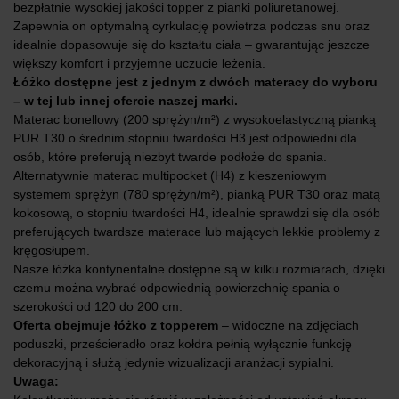
bezpłatnie wysokiej jakości topper z pianki poliuretanowej.
Zapewnia on optymalną cyrkulację powietrza podczas snu oraz
idealnie dopasowuje się do kształtu ciała – gwarantując jeszcze
większy komfort i przyjemne uczucie leżenia.
Łóżko dostępne jest z jednym z dwóch materacy do wyboru
– w tej lub innej ofercie naszej marki.
Materac bonellowy (200 sprężyn/m²) z wysokoelastyczną pianką
PUR T30 o średnim stopniu twardości H3 jest odpowiedni dla
osób, które preferują niezbyt twarde podłoże do spania.
Alternatywnie materac multipocket (H4) z kieszeniowym
systemem sprężyn (780 sprężyn/m²), pianką PUR T30 oraz matą
kokosową, o stopniu twardości H4, idealnie sprawdzi się dla osób
preferujących twardsze materace lub mających lekkie problemy z
kręgosłupem.
Nasze łóżka kontynentalne dostępne są w kilku rozmiarach, dzięki
czemu można wybrać odpowiednią powierzchnię spania o
szerokości od 120 do 200 cm.
Oferta obejmuje łóżko z topperem
– widoczne na zdjęciach
poduszki, prześcieradło oraz kołdra pełnią wyłącznie funkcję
dekoracyjną i służą jedynie wizualizacji aranżacji sypialni.
Uwaga: