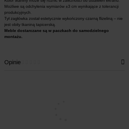
Kolor tkaniny może się różnić w zależności od ustawień ekranu.
Możliwe są odchylenia wymiarów ±3 cm wynikające z tolerancji
produkcyjnych.
Tył zagłówka został estetycznie wykończony czarną flizeliną – nie
jest obity tkaniną tapicerską.
Meble dostarczane są w paczkach do samodzielnego
montażu.
Opinie