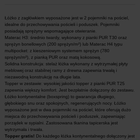
Łóżko z zagłówkiem wyposażone jest w 2 pojemniki na pościel,
idealne do przechowywania pościeli i poduszek. Pojemniki
posiadają sprężyny wspomagające otwieranie.
Materac H3: średnio twardy, wykonany z pianki PUR T30 oraz
sprężyn bonellowych (200 sprężyn/m²) lub Materac H4 typu
multipocket: z kieszeniowym systemem sprężyn (780
sprężyn/m²), z pianką PUR oraz matą kokosową.
Solidna konstrukcja: stelaż łóżka wykonany z wytrzymałej płyty
meblowej oraz stabilnej ramy z drewna zapewnia trwałą i
niezawodną konstrukcję na długie lata.
Topper w zestawie: wysokiej jakości topper z pianki PUR T25
zapewnia większy komfort. Jest bezpłatnie dołączony do zestawu.
Łóżko kontynentalne (boxspring) to gwarancja długiego,
głębokiego snu oraz spokojnych, regenerujących nocy. Łóżko
wyposażone jest w dwa pojemniki na pościel, które oferują dużo
miejsca do przechowywania pościeli i poduszek, zapewniając
porządek w sypialni. Zastosowana tkanina tapicerska jest
wytrzymała i trwała.
Topper gratis!
Do każdego łóżka kontynentalnego dołączony jest