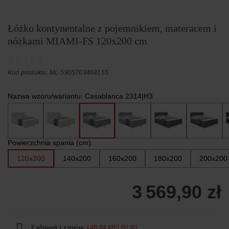
Łóżko kontynentalne z pojemnikiem, materacem i
nóżkami MIAMI-FS 120x200 cm
Kod produktu: ML-5905703468155
Nazwa wzoru/wariantu:
Casablanca 2314|H3
Powierzchnia spania (cm):
120x200
140x200
160x200
180x200
200x200
3 569,90 zł
Zadzwoń i zamów
+48 84 685 02 02