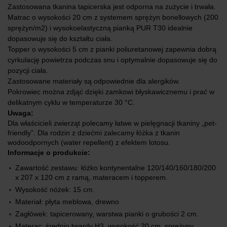
Zastosowana tkanina tapicerska jest odporna na zużycie i trwała.
Matrac o wysokości 20 cm z systemem sprężyn bonellowych (200
sprężyn/m2) i wysokoelastyczną pianką PUR T30 idealnie
dopasowuje się do kształtu ciała.
Topper o wysokości 5 cm z pianki poliuretanowej zapewnia dobrą
cyrkulację powietrza podczas snu i optymalnie dopasowuje się do
pozycji ciała.
Zastosowane materiały są odpowiednie dla alergików.
Pokrowiec można zdjąć dzięki zamkowi błyskawicznemu i prać w
delikatnym cyklu w temperaturze 30 °C.
Uwaga:
Dla właścicieli zwierząt polecamy łatwe w pielęgnacji tkaniny „pet-
friendly”. Dla rodzin z dziećmi zalecamy łóżka z tkanin
wodoodpornych (water repellent) z efektem lotosu.
Informacje o produkcie:
Zawartość zestawu: łóżko kontynentalne 120/140/160/180/200
x 207 x 120 cm z ramą, materacem i topperem.
Wysokość nóżek: 15 cm.
Materiał: płyta meblowa, drewno
Zagłówek: tapicerowany, warstwa pianki o grubości 2 cm.
Materac: średnio twardy H3, wysokość 20 cm, sprężyny