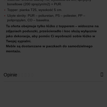
bonellowe (200 sprężyn/m2) + PUR.
Topper: pianka T25, wysokość 5 cm.
Użyte skróty: PUR – poliuretan, PS – poliester, PP –
polipropylen, CO – bawełna.
Ta oferta obejmuje tylko łóżko z topperem – widoczne na
zdjęciach poduszki, prześcieradło i koc służą wyłącznie
jako dekoracja, aby pomóc Ci wyobrazić sobie łóżko w
Twojej sypialni.
Meble są dostarczane w paczkach do samodzielnego
montażu.
Opinie