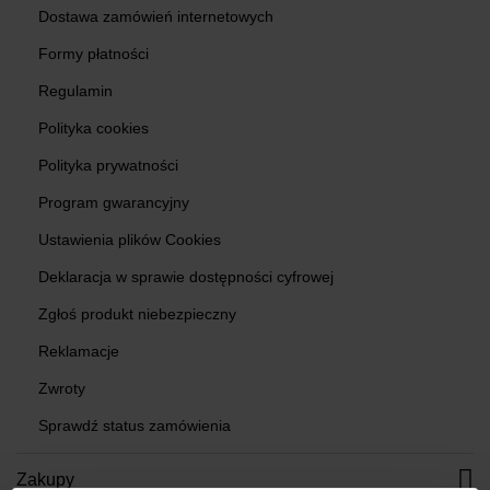
Dostawa zamówień internetowych
Formy płatności
Regulamin
Polityka cookies
Polityka prywatności
Program gwarancyjny
Ustawienia plików Cookies
Deklaracja w sprawie dostępności cyfrowej
Zgłoś produkt niebezpieczny
Reklamacje
Zwroty
Sprawdź status zamówienia
Zakupy