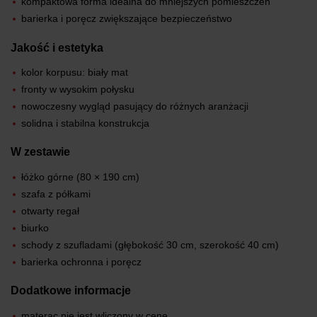
kompaktowa forma idealna do mniejszych pomieszczeń
barierka i poręcz zwiększające bezpieczeństwo
Jakość i estetyka
kolor korpusu: biały mat
fronty w wysokim połysku
nowoczesny wygląd pasujący do różnych aranżacji
solidna i stabilna konstrukcja
W zestawie
łóżko górne (80 × 190 cm)
szafa z półkami
otwarty regał
biurko
schody z szufladami (głębokość 30 cm, szerokość 40 cm)
barierka ochronna i poręcz
Dodatkowe informacje
materac nie jest wliczony w cenę