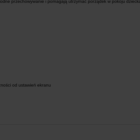
odne przechowywanie i pomagają utrzymać porządek w pokoju dzieck
żności od ustawień ekranu