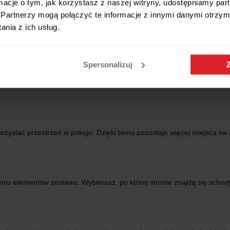
ormacje o tym, jak korzystasz z naszej witryny, udostępniamy p
Partnerzy mogą połączyć te informacje z innymi danymi otrzym
nia z ich usług.
Spersonalizuj
rzystać przestrzeń w pokoju. Dzięki temu pozostaje więcej miejsca n
u elementów zestawu. Wybierasz, po której stronie znajdą się schody