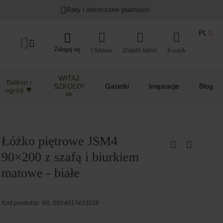
Raty i odroczone płatności
PL
Zaloguj się
Ulubione
Koszyk
WITAJ
Balkon i
SZKOŁO!
Gazetki
Inspiracje
Blog
ogród 🌳
✏️
Łóżko piętrowe JSM4
90×200 z szafą i biurkiem
matowe - białe
Kod produktu: ML-5904917403228