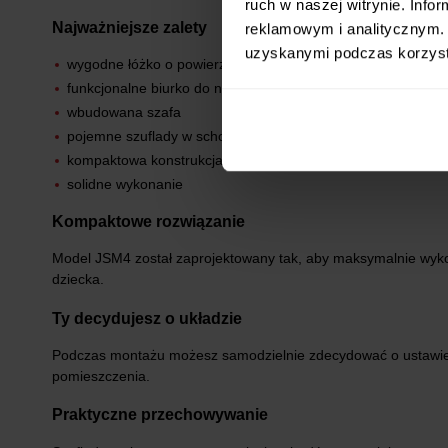
ruch w naszej witrynie. Inf
Najważniejsze zalety
reklamowym i analitycznym. 
uzyskanymi podczas korzysta
wygodne łóżko o powierzchni spania 90 × 200 cm
funkcjonalne biurko do nauki i zabawy
wbudowana szafa
pojemne szuflady w schodach
kompaktowa konstrukcja oszczędzająca miejsce
solidne wykonanie
Kompaktowe rozwiązanie
Model JSM4 został zaprojektowany tak, aby maksymalnie wyko
dziecka.
Ty decydujesz o układzie
Podczas montażu możesz samodzielnie zdecydować o ustawieni
pomieszczenia.
Praktyczne przechowywanie