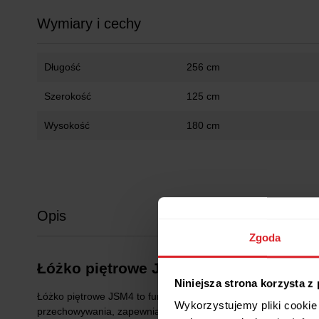
Wymiary i cechy
Długość
256 cm
Szerokość
125 cm
Wysokość
180 cm
Opis
Zgoda
Łóżko piętrowe JSM4 90×200 cm z szaf
Niniejsza strona korzysta z
Łóżko piętrowe JSM4 to funkcjonalne rozwiązanie do pokoju d
Wykorzystujemy pliki cookie 
przechowywania, zapewniając maksymalne wykorzystanie dostę