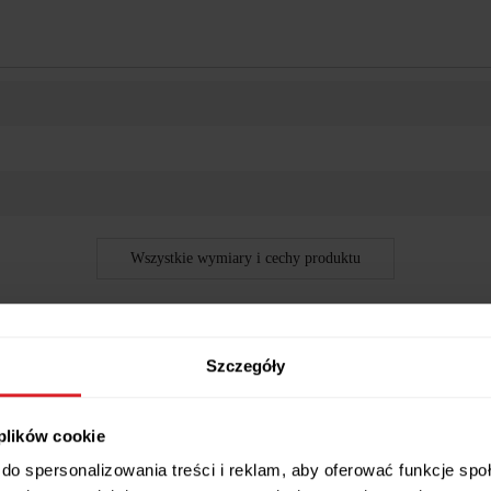
Wszystkie wymiary i cechy produktu
Szczegóły
ą i biurkiem – matowe
 plików cookie
ziecięcego lub młodzieżowego. Łączy wygodne miejsce do spania, prze
do spersonalizowania treści i reklam, aby oferować funkcje sp
pnej przestrzeni.