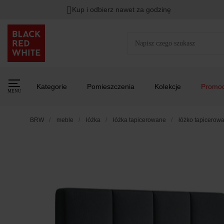
Kup i odbierz nawet za godzinę
Kategorie
Pomieszczenia
Kolekcje
Promoc
MENU
BRW
meble
łóżka
łóżka tapicerowane
łóżko tapicerow