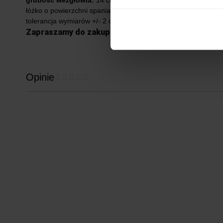
łóżko o powierzchni spania
180x200 ma wymiar 200x224
tolerancja wymiarów +/- 2 cm
Zapraszamy do zakupu!
Opinie