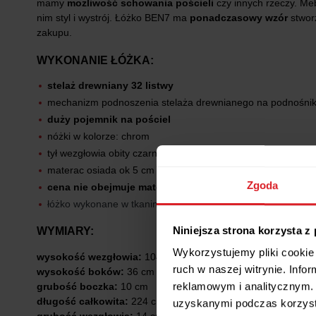
mamy
możliwość schowania pościeli
czy innych rzeczy. Meb
nim styl i wystrój. Łóżko BEN7 ma
ponadczasowy wzór
stwor
zakupu.
WYKONANIE ŁÓŻKA:
stelaż drewniany 32 listwy
mechanizm podnoszenia stelaża drewnianego na podnośni
duży pojemnik na pościel
nóżki w kolorze: chrom
tył wezgłowia obity czarnym wigofilem
materac osiada ok 5 cm w ramie łóżka
Zgoda
cena nie obejmuje materaca
łóżko wykonane w tkaninie- Jasmine 96- grafitowy
(materiał 
WYMIARY:
Niniejsza strona korzysta z
Wykorzystujemy pliki cookie 
wysokość wezgłowia:
104 cm
ruch w naszej witrynie. Inf
wysokość boków:
36 cm
reklamowym i analitycznym. 
grubość boczka:
10 cm
długość całkowita:
224 cm
uzyskanymi podczas korzysta
grubość wezgłowia:
14 cm