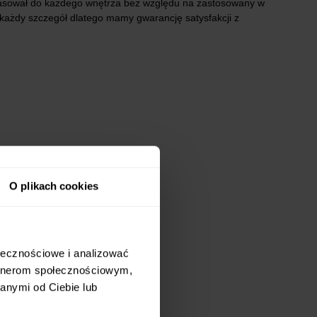
sował do każdego wnętrza bez względu na zastosowany w
każdy szczegół dlatego mamy gwarancję satysfakcji z
O plikach cookies
ołecznościowe i analizować
artnerom społecznościowym,
anymi od Ciebie lub