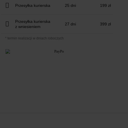
Przesyłka kurierska
25 dni
199 zł
Przesyłka kurierska
27 dni
399 zł
z wniesieniem
* termin realizacji w dniach roboczych