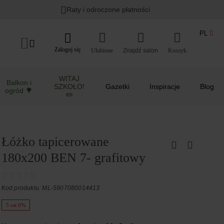
Raty i odroczone płatności
PL
Zaloguj się
Ulubione
Koszyk
WITAJ
Balkon i
SZKOŁO!
Gazetki
Inspiracje
Blog
ogród 🌳
✏️
Łóżko tapicerowane
180x200 BEN 7- grafitowy
Kod produktu: ML-5907080014413
5 rat 0%