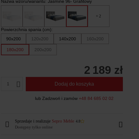
Nazwa wzoru/wariantu:
Jasmine 96- Grafitowy
+ 2
Powierzchnia spania (cm):
90x200
120x200
140x200
160x200
180x200
200x200
2 189 zł
1
Dodaj do koszyka
lub Zadzwoń i zamów
+48 84 685 02 02
Sprzedaje i realizuje
Sepro Meble
4.8
Dostępny tylko online