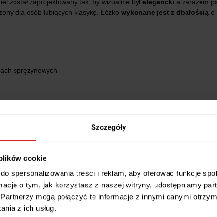
el został zaprojektowany tak, by wizualnie był
elegancki
a zarazem pa
zony dla osób lubiących klasykę. Łóżko
wykonane jest z dbałością
o 
kach sprężynowych
Szczegóły
plusz/ welur)
 plików cookie
do spersonalizowania treści i reklam, aby oferować funkcje sp
ormacje o tym, jak korzystasz z naszej witryny, udostępniamy p
Partnerzy mogą połączyć te informacje z innymi danymi otrzym
nia z ich usług.