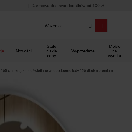
Darmowa dostawa dodatków od 100 zł
Wszędzie
Stale
Meble
je
Nowości
niskie
Wyprzedaże
na
ceny
wymiar
ed 105 cm okrągłe podświetlane wodoodporne ledy 120 diod/m premium