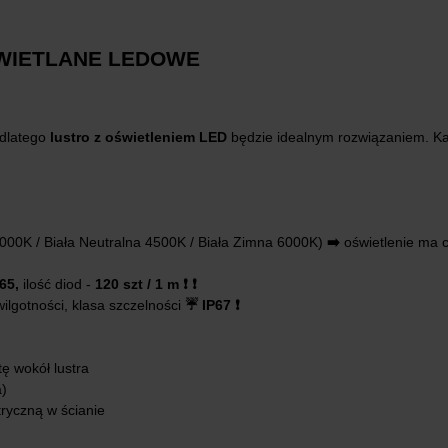
ŚWIETLANE LEDOWE
 dlatego
lustro z oświetleniem LED
będzie idealnym rozwiązaniem. K
3000K / Biała Neutralna 4500K / Biała Zimna 6000K)
➡️
oświetlenie ma 
P65,
ilość diod -
120 szt / 1 m ❗️ ❗️
wilgotności, klasa szczelności
☔️ IP67 ❗️
tę wokół lustra
a)
ryczną w ścianie