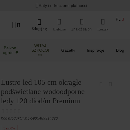
Raty i odroczone płatności
PL
Zaloguj się
Ulubione
Koszyk
WITAJ
Balkon i
SZKOŁO!
Gazetki
Inspiracje
Blog
ogród 🌳
✏️
Lustro led 105 cm okrągłe
podświetlane wodoodporne
ledy 120 diod/m Premium
Kod produktu: ML-5905489314820
5 rat 0%