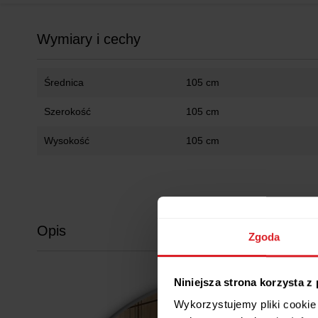
Wymiary i cechy
Średnica
105 cm
Szerokość
105 cm
Wysokość
105 cm
Opis
Zgoda
Niniejsza strona korzysta z
Wykorzystujemy pliki cookie 