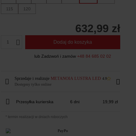
115
120
632,99 zł
1
Dodaj do koszyka
lub Zadzwoń i zamów
+48 84 685 02 02
Sprzedaje i realizuje
METANOIA LUSTRA LED
4.9
Dostępny tylko online
Przesyłka kurierska
6 dni
19,99 zł
* termin realizacji w dniach roboczych