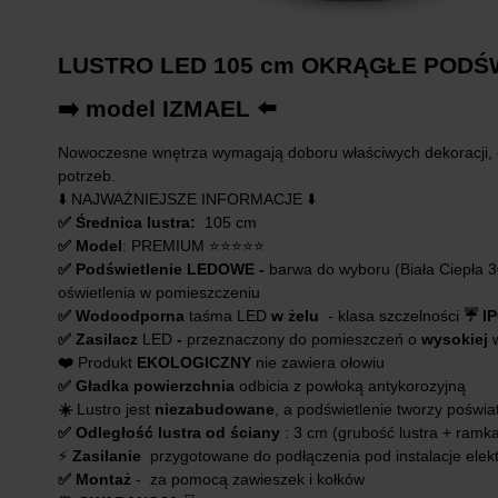
LUSTRO LED 105 cm OKRĄGŁE POD
➡️ model IZMAEL ⬅️
Nowoczesne wnętrza wymagają doboru właściwych dekoracji,
potrzeb.
⬇️ NAJWAŻNIEJSZE INFORMACJE ⬇️
✅ Średnica lustra:
105 cm
✅ Model
: PREMIUM ⭐️⭐️⭐️⭐️⭐️
✅ Podświetlenie LEDOWE -
barwa do wyboru (Biała Ciepła 
oświetlenia w pomieszczeniu
✅ Wodoodporna
taśma LED
w żelu
- klasa szczelności
☔️
I
✅ Zasilacz
LED
-
przeznaczony do pomieszczeń o
wysokiej
❤️
Produkt
EKOLOGICZNY
nie zawiera ołowiu
✅ Gładka powierzchnia
odbicia z powłoką antykorozyjną
☀️
Lustro jest
niezabudowane
, a podświetlenie tworzy poświa
✅ Odległość lustra od ściany
: 3 cm (grubość lustra + ramk
⚡️
Zasilanie
przygotowane do podłączenia pod instalacje elekt
✅ Montaż
- za pomocą zawieszek i kołków