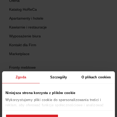
Oferta
Katalog HoReCa
Apartamenty i hotele
Kawiarnie i restauracje
Wyposażenie biura
Kontakt dla Firm
Marketplace
Fronty meblowe
Części do maszyn
Zgoda
Szczegóły
O plikach cookies
Niniejsza strona korzysta z plików cookie
Wykorzystujemy pliki cookie do spersonalizowania treści i
reklam, aby oferować funkcje społecznościowe i analizować
ruch w naszej witrynie. Informacje o tym, jak korzystasz z
naszej witryny, udostępniamy partnerom społecznościowym,