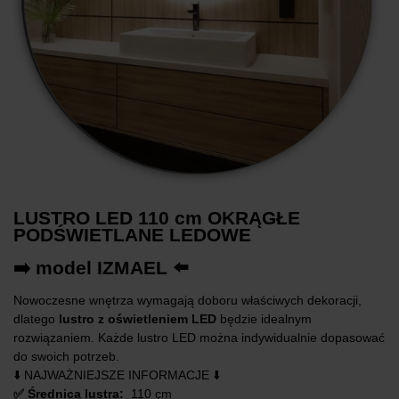
LUSTRO LED 110 cm OKRĄGŁE
PODŚWIETLANE LEDOWE
➡️ model IZMAEL ⬅️
Nowoczesne wnętrza wymagają doboru właściwych dekoracji,
dlatego
lustro z oświetleniem LED
będzie idealnym
rozwiązaniem. Każde lustro LED można indywidualnie dopasować
do swoich potrzeb.
⬇️ NAJWAŻNIEJSZE INFORMACJE ⬇️
✅ Średnica lustra:
110 cm