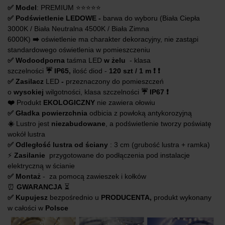
✅ Model
: PREMIUM ⭐️⭐️⭐️⭐️⭐️
✅ Podświetlenie LEDOWE -
barwa do wyboru (Biała Ciepła
3000K / Biała Neutralna 4500K / Biała Zimna
6000K)
➡️
oświetlenie ma charakter dekoracyjny, nie zastąpi
standardowego oświetlenia w pomieszczeniu
✅ Wodoodporna
taśma LED
w żelu
- klasa
szczelności
☔️
IP65,
ilość diod -
120 szt / 1 m ❗️ ❗️
✅ Zasilacz
LED
-
przeznaczony do pomieszczeń
o
wysokiej
wilgotności, klasa szczelności
☔️ IP67 ❗️
❤️
Produkt
EKOLOGICZNY
nie zawiera ołowiu
✅ Gładka powierzchnia
odbicia z powłoką antykorozyjną
☀️
Lustro jest
niezabudowane
, a podświetlenie tworzy poświatę
wokół lustra
✅ Odległość lustra od ściany
: 3 cm (grubość lustra + ramka)
⚡️
Zasilanie
przygotowane do podłączenia pod instalacje
elektryczną w ścianie
✅ Montaż
- za pomocą zawieszek i kołków
⏰
GWARANCJA
⏳
✅ Kupujesz
bezpośrednio u
PRODUCENTA,
produkt wykonany
w całości w
Polsce