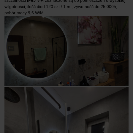
szczelności
IP65 ☔️
Przeznaczone są do pomieszczeń o wysokiej
wilgotności, ilość diod 120 szt / 1 m , żywotność do 25 000h,
pobór mocy 9,6 W/M