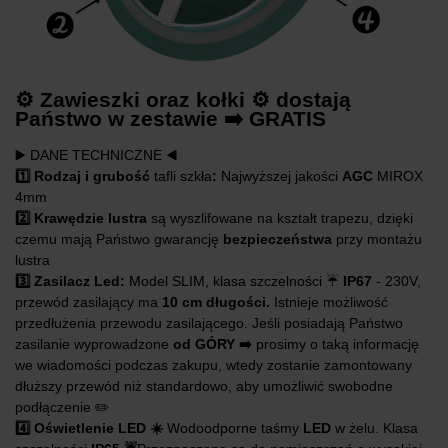
⚙️ Zawieszki oraz kołki ⚙️ dostają
Państwo w zestawie ➡️ GRATIS
▶️ DANE TECHNICZNE ◀️
1️⃣
Rodzaj i grubość
tafli szkła
:
Najwyższej jakości
AGC
MIROX
4mm
2️⃣ Krawędzie lustra
są wyszlifowane na kształt trapezu, dzięki
czemu mają Państwo gwarancję
bezpieczeństwa
przy montażu
lustra
3️⃣ Zasilacz Led:
Model SLIM, klasa szczelności ☔️
IP67
- 230V,
przewód zasilający ma
10 cm długości.
Istnieje możliwość
przedłużenia przewodu zasilającego. Jeśli posiadają Państwo
zasilanie wyprowadzone
od GÓRY
➡️
prosimy o taką informację
we wiadomości podczas zakupu, wtedy zostanie zamontowany
dłuższy przewód niż standardowo, aby umożliwić swobodne
podłączenie ✏️
4️⃣ Oświetlenie LED ☀️
Wodoodporne taśmy
LED
w żelu. Klasa