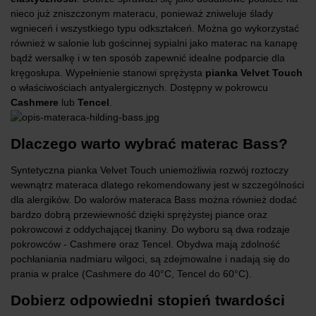
nieco już zniszczonym materacu, ponieważ zniweluje ślady
wgnieceń i wszystkiego typu odkształceń. Można go wykorzystać
również w salonie lub gościnnej sypialni jako materac na kanapę
bądź wersalkę i w ten sposób zapewnić idealne podparcie dla
kręgosłupa. Wypełnienie stanowi sprężysta
pianka Velvet Touch
o właściwościach antyalergicznych. Dostępny w pokrowcu
Cashmere
lub
Tencel
.
Dlaczego warto wybrać materac
Bass?
Syntetyczna pianka Velvet Touch uniemożliwia rozwój roztoczy
wewnątrz materaca dlatego rekomendowany jest w szczególności
dla alergików. Do walorów materaca Bass można również dodać
bardzo dobrą przewiewność dzięki sprężystej piance oraz
pokrowcowi z oddychającej tkaniny. Do wyboru są dwa rodzaje
pokrowców - Cashmere oraz Tencel. Obydwa mają zdolność
pochłaniania nadmiaru wilgoci, są zdejmowalne i nadają się do
prania w pralce (Cashmere do 40°C, Tencel do 60°C).
Dobierz odpowiedni stopień twardości