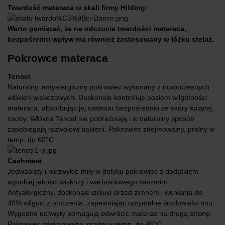
Twardość materaca w skali firmy Hilding:
Warto pamiętać, że na odczucie twardości materaca,
bezpośredni wpływ ma również zastosowany w łóżku stelaż.
Pokrowce
materaca
Tencel
Naturalny, antyalergiczny pokrowiec wykonany z nowoczesnych
włókien wiskozowych. Doskonale kontroluje poziom wilgotności
materaca, absorbując jej nadmiar bezpośrednio ze skóry śpiącej
osoby. Włókna Tencel nie podrażniają i w naturalny sposób
zapobiegają rozwojowi bakterii. Pokrowiec zdejmowalny, pralny w
temp. do 60°C.
Cashmere
Jedwabisty i niezwykle miły w dotyku pokrowiec z dodatkiem
wysokiej jakości wiskozy i wartościowego kaszmiru.
Antyalergiczny, doskonale izoluje przed zimnem i wchłania do
40% wilgoci z otoczenia, zapewniając optymalne środowisko snu.
Wygodne uchwyty pomagają odwrócić materac na drugą stronę.
Pokrowiec zdejmowalny, pralny w temp. do 40°C.