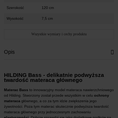
Szerokość
120 cm
Wysokość
7,5 cm
Wszystkie wymiary i cechy produktu
Opis
HILDING Bass - delikatnie podwyższa
twardość materaca głównego
Materac Bass
to innowacyjny model materaca nawierzchniowego
od Hilding. Stworzony został przede wszystkim w celu
ochrony
materaca
głównego, a co za tym idzie zwiększenia jego
żywotności. Poza tym materac skutecznie podwyższa twardość
materaca głównego przy jednoczesnym zachowaniu
elastyczności
. Dobrze sprawdzi się jako dodatkowe podłoże na