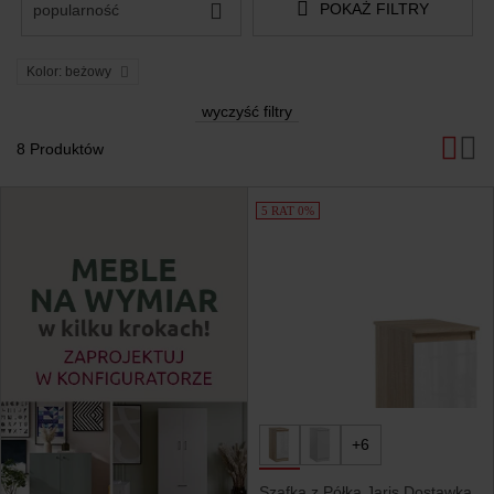
POKAŻ FILTRY
popularność
Kolor: beżowy
wyczyść filtry
8 Produktów
Produkty
5 RAT 0%
+6
Szafka z Półką Jaris Dostawka