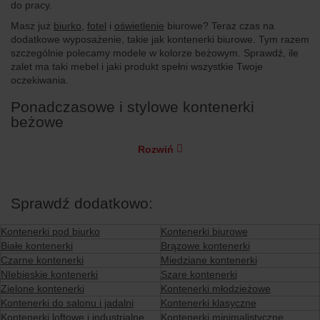
do pracy.
Masz już
biurko
,
fotel
i
oświetlenie
biurowe? Teraz czas na
dodatkowe wyposażenie, takie jak kontenerki biurowe. Tym razem
szczególnie polecamy modele w kolorze beżowym. Sprawdź, ile
zalet ma taki mebel i jaki produkt spełni wszystkie Twoje
oczekiwania.
Ponadczasowe i stylowe kontenerki
beżowe
Rozwiń
Sprawdź dodatkowo:
Kontenerki pod biurko
Kontenerki biurowe
Białe kontenerki
Brązowe kontenerki
Czarne kontenerki
Miedziane kontenerki
NIebieskie kontenerki
Szare kontenerki
Zielone kontenerki
Kontenerki młodzieżowe
Kontenerki do salonu i jadalni
Kontenerki klasyczne
Kontenerki loftowe i industrialne
Kontenerki minimalistyczne