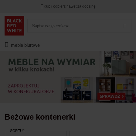
Kup i odbierz nawet za godzinę
Rabat na
HITY DNIA
przy zapisie na Newsletter.
Zostało
00
00
00
:
:
:
meble biurowe
Beżowe kontenerki
SORTUJ