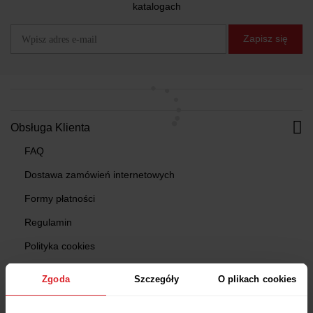
katalogach
Zapisz się
Obsługa Klienta
FAQ
Dostawa zamówień internetowych
Formy płatności
Regulamin
Polityka cookies
Polityka prywatności
Zgoda
Szczegóły
O plikach cookies
Program gwarancyjny