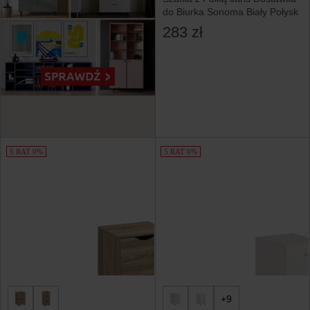
do Biurka Sonoma Biały Połysk
283 zł
5 RAT 0%
5 RAT 0%
+9