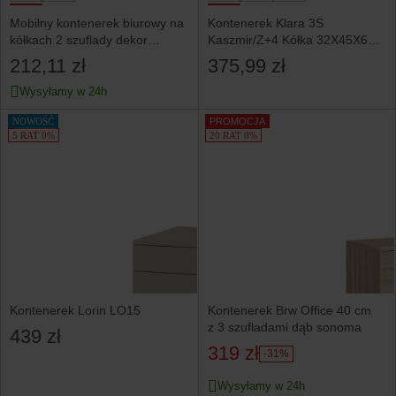
Mobilny kontenerek biurowy na
Kontenerek Klara 3S
kółkach 2 szuflady dekor
Kaszmir/Z+4 Kółka 32X45X64
drewniany beżowy
Cm
212,11 zł
375,99 zł
Wysyłamy w 24h
NOWOŚĆ
PROMOCJA
5 RAT 0%
20 RAT 0%
Kontenerek Lorin LO15
Kontenerek Brw Office 40 cm
z 3 szufladami dąb sonoma
439 zł
319 zł
-31%
Wysyłamy w 24h