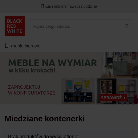
Kup i odbierz nawet za godzinę
Rabat na
HITY DNIA
przy zapisie na Newsletter.
Zostało
00
00
00
:
:
:
meble biurowe
Miedziane kontenerki
Brak produktów do wyświetlenia.