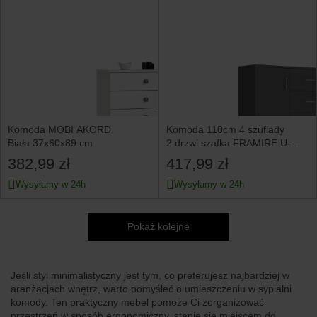
Komoda MOBI AKORD
Komoda 110cm 4 szuflady
Biała 37x60x89 cm
2 drzwi szafka FRAMIRE U-
1 antracyt
382,99 zł
417,99 zł
Wysyłamy w 24h
Wysyłamy w 24h
Pokaż kolejne
Jeśli styl minimalistyczny jest tym, co preferujesz najbardziej w
aranżacjach wnętrz, warto pomyśleć o umieszczeniu w sypialni
komody. Ten praktyczny mebel pomoże Ci zorganizować
przestrzeń w sposób ergonomiczny, stanie się miejscem do