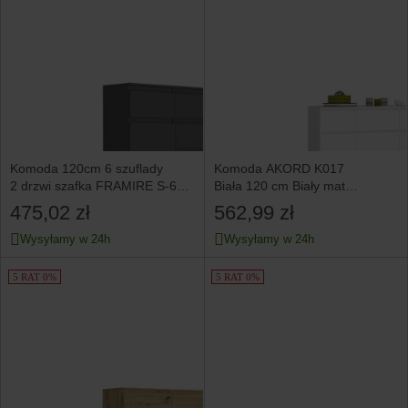
Komoda 120cm 6 szuflady
Komoda AKORD K017
2 drzwi szafka FRAMIRE S-62D
Biała 120 cm Biały mat
antracyt
120x40x99 cm
475,02 zł
562,99 zł
Wysyłamy w 24h
Wysyłamy w 24h
5 RAT 0%
5 RAT 0%