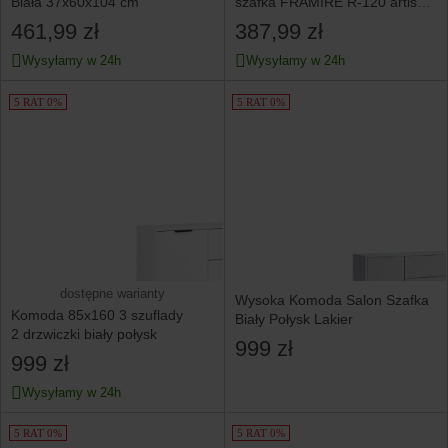
Biała 37x60x104 cm
szafka FRAMIRE R-120 artisan
mix
461,99 zł
387,99 zł
Wysyłamy w 24h
Wysyłamy w 24h
5 RAT 0%
5 RAT 0%
dostępne warianty
Wysoka Komoda Salon Szafka
Komoda 85x160 3 szuflady
Biały Połysk Lakier
2 drzwiczki biały połysk
999 zł
999 zł
Wysyłamy w 24h
5 RAT 0%
5 RAT 0%