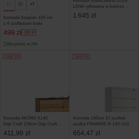
Komoda nowoczesna 2D3S
+7
LENA ryflowana w kolorze
beżowym na złotych nóżkach
1 645 zł
Komoda Kaspian 105 cm
z 4 szufladami biała
499 zł
-200 zł
Wysyłamy w 24h
5 RAT 0%
5 RAT 0%
Komoda AKORD K140
Komoda 140cm 10 szuflad
Dąb Craft 138cm Dąb Craft mat
szafka FRAMIRE R-140-S10
138x40x77cm
biała
411,99 zł
654,47 zł