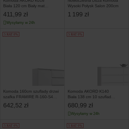
Komoda AKORD K016
Nowoczesna Duża Komoda
Biała 120 cm Biały mat
Wysoki Połysk Salon 200cm
120x40x77 cm
411,99 zł
1 199 zł
Wysyłamy w 24h
5 RAT 0%
5 RAT 0%
Komoda 160cm szuflady drzwi
Komoda AKORD K140
szafka FRAMIRE R-160-S4
Biała 138 cm 10 szuflad
biała
138x40x121 cm
642,52 zł
680,99 zł
Wysyłamy w 24h
5 RAT 0%
5 RAT 0%