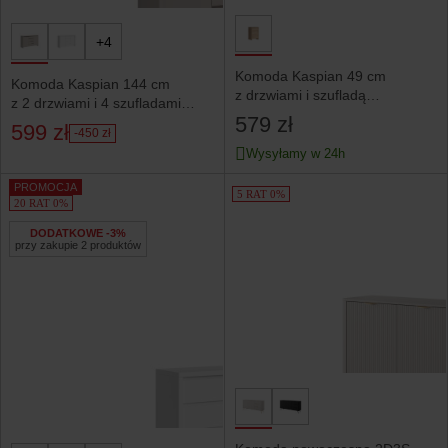
+4
Komoda Kaspian 49 cm
Komoda Kaspian 144 cm
z drzwiami i szufladą
z 2 drzwiami i 4 szufladami
dąb sonoma
579 zł
kaszmir
599 zł
-450 zł
Wysyłamy w 24h
PROMOCJA
5 RAT 0%
20 RAT 0%
DODATKOWE -3%
przy zakupie 2 produktów