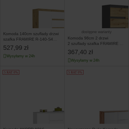
dostępne warianty
Komoda 140cm szuflady drzwi
Komoda 98cm 2 drzwi
szafka FRAMIRE R-140-S4
2 szuflady szafka FRAMIRE S-
artisan mix
527,99 zł
2 antracyt mix artisan
367,40 zł
Wysyłamy w 24h
Wysyłamy w 24h
5 RAT 0%
5 RAT 0%