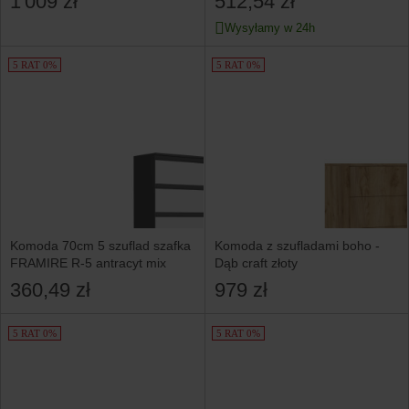
1 009 zł
512,54 zł
Wysyłamy w 24h
5 RAT 0%
5 RAT 0%
Komoda 70cm 5 szuflad szafka
Komoda z szufladami boho -
FRAMIRE R-5 antracyt mix
Dąb craft złoty
360,49 zł
979 zł
5 RAT 0%
5 RAT 0%