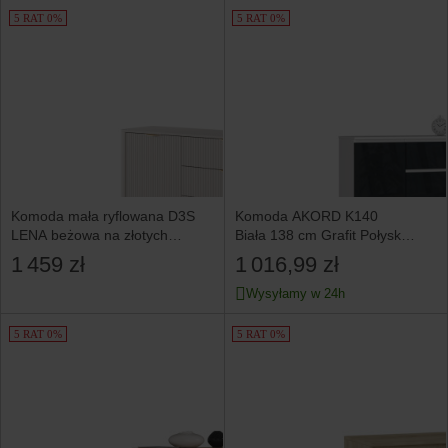
5 RAT 0%
5 RAT 0%
Komoda mała ryflowana D3S
Komoda AKORD K140
LENA beżowa na złotych
Biała 138 cm Grafit Połysk
nóżkach
138x40x99 cm
1 459 zł
1 016,99 zł
Wysyłamy w 24h
5 RAT 0%
5 RAT 0%