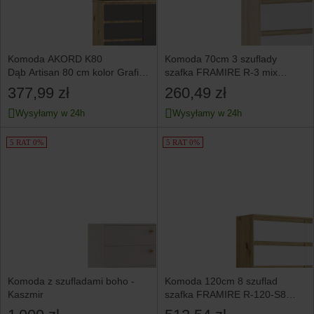
Komoda AKORD K80
Komoda 70cm 3 szuflady
Dąb Artisan 80 cm kolor Grafit
szafka FRAMIRE R-3 mix
Szary mat 80x35x97 cm
sonoma
377,99 zł
260,49 zł
Wysyłamy w 24h
Wysyłamy w 24h
5 RAT 0%
5 RAT 0%
Komoda z szufladami boho -
Komoda 120cm 8 szuflad
Kaszmir
szafka FRAMIRE R-120-S8
artisan mix