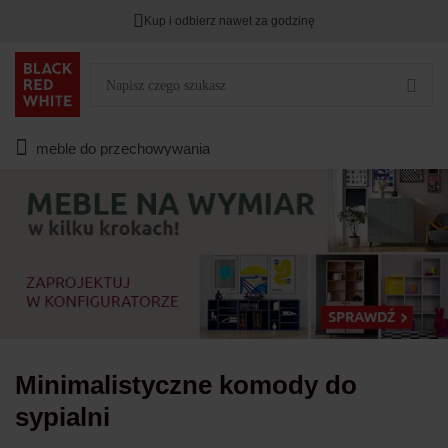
Kup i odbierz nawet za godzinę
TYLKO DZIŚ
DODATKOWE -3%
PRZY ZAKUPIE 2
Zostało
00
00
00
:
:
:
meble do przechowywania
Minimalistyczne komody do
sypialni