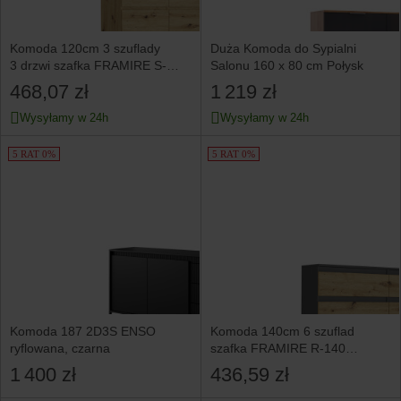
Komoda 120cm 3 szuflady
Duża Komoda do Sypialni
3 drzwi szafka FRAMIRE S-
Salonu 160 x 80 cm Połysk
3 artisan
468,07 zł
1 219 zł
Wysyłamy w 24h
Wysyłamy w 24h
5 RAT 0%
5 RAT 0%
Komoda 187 2D3S ENSO
Komoda 140cm 6 szuflad
ryflowana, czarna
szafka FRAMIRE R-140
antracyt mix artisan
1 400 zł
436,59 zł