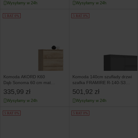
Wysyłamy w 24h
Wysyłamy w 24h
5 RAT 0%
5 RAT 0%
Komoda AKORD K60
Komoda 140cm szuflady drzwi
Dąb Sonoma 60 cm mat
szafka FRAMIRE R-140-S3
60x40x121 cm
antracyt
335,99 zł
501,92 zł
Wysyłamy w 24h
Wysyłamy w 24h
5 RAT 0%
5 RAT 0%