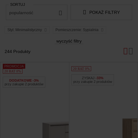
SORTUJ
POKAŻ FILTRY
popularność
Styl: Minimalistyczny
Pomieszczenie: Sypialnia
wyczyść filtry
244 Produkty
Produkty
PROMOCJA
20 RAT 0%
20 RAT 0%
ZYSKAJ
-33%
DODATKOWE -3%
przy zakupie 2 produktów
przy zakupie 2 produktów