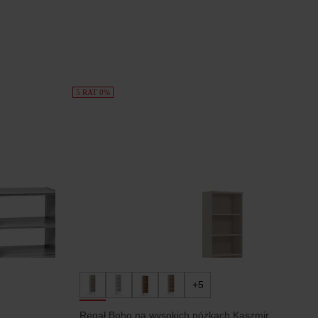
5 RAT 0%
+5
Regał Boho na wysokich nóżkach Kaszmir