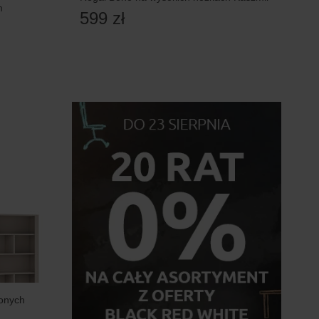
m
599 zł
onych