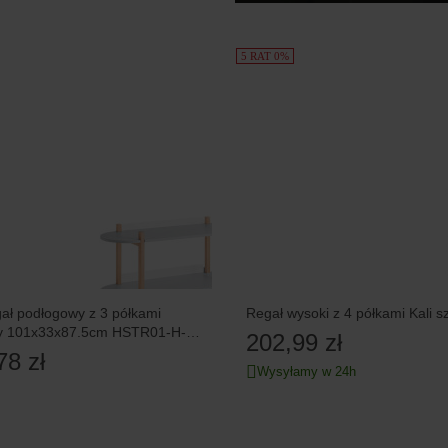
5 RAT 0%
ał podłogowy z 3 półkami
Regał wysoki z 4 półkami Kali s
y 101x33x87.5cm HSTR01-H-
202,99 zł
78 zł
Wysyłamy w 24h