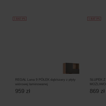
5 RAT 0%
5 RAT 0%
REGAŁ Lana 9 PÓŁEK dąb/szary z płyty
SŁUPEK Z 
wiórowej laminowanej
MOŻLIWO
959 zł
869 zł