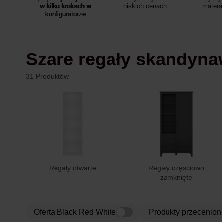
w kilku krokach w
niskich cenach
mater
konfiguratorze
Szare regały skandyn
31 Produktów
Regały otwarte
Regały częściowo
zamknięte
Oferta Black Red White
Produkty przecenion