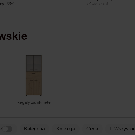
acy -33%
oświetlenia!
awskie
Regały zamknięte
e
kategoria
Kolekcja
Cena
Wszystkie