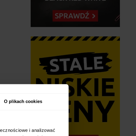
O plikach cookies
kami
R02-K-HG
ołecznościowe i analizować