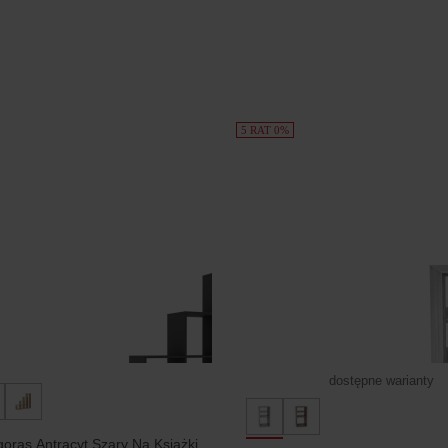
5 RAT 0%
dostępne warianty
goras Antracyt Szary Na Książki