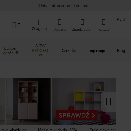
Lato w ogrodzie i na balkonie
>
Raty i odroczone płatności
PL
Zaloguj się
Ulubione
Koszyk
WITAJ
Balkon i
SZKOŁO!
Gazetki
Inspiracje
Blog
ogród 🌳
✏️
kolne okazje do
Meble Multido do -33%
Stale niskie ceny