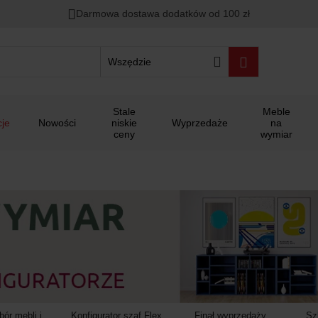
00
00
00
Darmowa dostawa dodatków od 100 zł
ało
:
:
:
Wszędzie
Stale
Meble
je
Nowości
niskie
Wyprzedaże
na
ceny
wymiar
ór mebli i
Konfigurator szaf Flex
Finał wyprzedaży
Sz