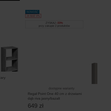
NOWOŚĆ
20 RAT 0%
ZYSKAJ
-33%
przy zakupie 2 produktów
zary
dostępne warianty
Regał Point One 40 cm z drzwiami
dąb riva jasny/bazalt
649 zł