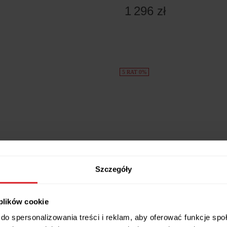
1 296 zł
5 RAT 0%
Szczegóły
 plików cookie
inimondo - Regał wysoki
SoBuy Regał na książki z 4 pół
ZARY
Jasnoszary 44x38x170cm HST
do spersonalizowania treści i reklam, aby oferować funkcje sp
zł
1 031,78 zł