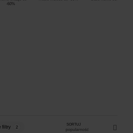
-60%
SORTUJ
 filtry
2
popularność