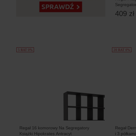
Segregator
409 zł
5 RAT 0%
20 RAT 0%
Regał 16 komorowy Na Segregatory
Regał Den
Książki Hipokrates Antracyt
i 3 półkami