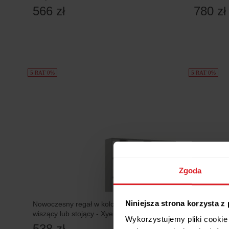
566 zł
780 zł
5 RAT 0%
5 RAT 0%
Zgoda
Niniejsza strona korzysta z
Nowoczesny regał w kolorze szarym
Inmondo M
wiszący lub stojący - Xyeno
CIEMNOS
Wykorzystujemy pliki cookie 
538 zł
1 490 