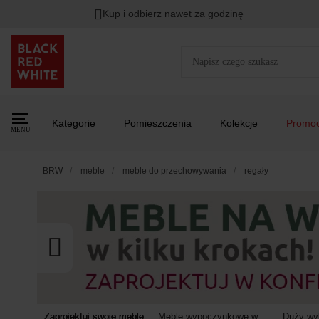
Kup i odbierz nawet za godzinę
Rabat na
HITY DNIA
przy zapisie na Newsletter.
Zost
Kategorie
Pomieszczenia
Kolekcje
Promoc
MENU
BRW
meble
meble do przechowywania
regały
Zaprojektuj swoje meble
Meble wypoczynkowe w
Duży wyb