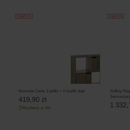
5 RAT 0%
5 RAT 0%
Komoda Ceda 3 półki + 3 szafki dąb
SoBuy Reg
Jasnoszar
419,90 zł
HG
1 332,
Wysyłamy w 24h