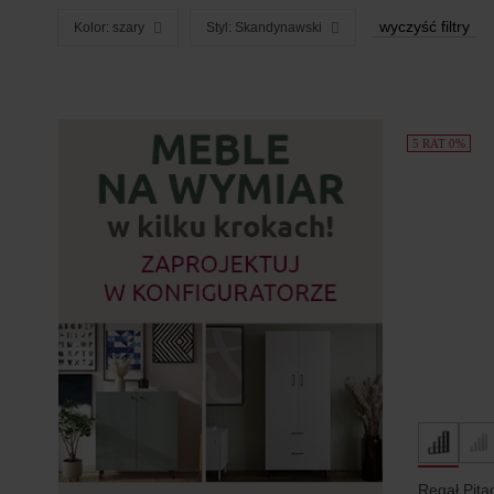
wyczyść filtry
Kolor: szary
Styl: Skandynawski
Produkty
5 RAT 0%
Regał Pita