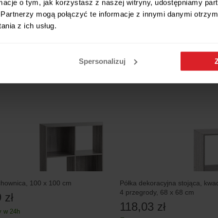
ormacje o tym, jak korzystasz z naszej witryny, udostępniamy p
Partnerzy mogą połączyć te informacje z innymi danymi otrzym
nia z ich usług.
5 RAT 0%
Spersonalizuj
chownica, 100 x 100 cm
Półka dekoracyjna stojąca, kwa
4 przegrody, 68 x 68 cm
 zł
118,03 zł
 w 24h