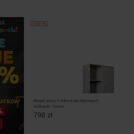
5 RAT 0%
Regał szary + hikora na dębowych
nóżkach - Luvro
798 zł