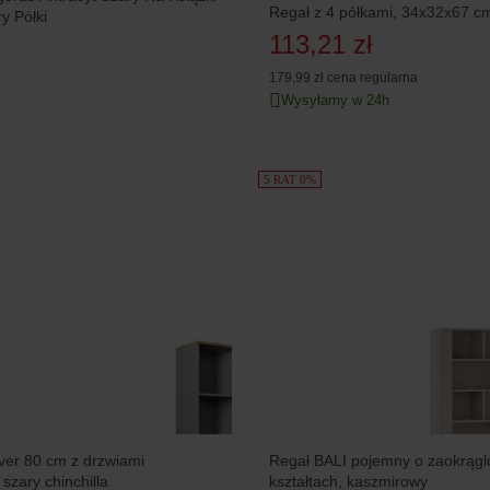
Regał z 4 półkami, 34x32x67 c
y Półki
113,21 zł
179,99 zł
cena regularna
Wysyłamy w 24h
5 RAT 0%
ver 80 cm z drzwiami
Regał BALI pojemny o zaokrągl
 szary chinchilla
kształtach, kaszmirowy