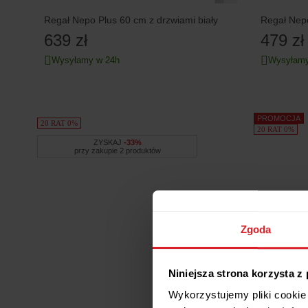
Regał Nepo Plus 60 cm z drzwiami biały
Regał Nepo
639 zł
479 zł
Wysyłamy w 24h
Wysyłamy
PROMOCJA
20 RAT 0%
20 RAT 0%
ZYSKAJ
-33%
przy zakupie 2 produktów
Zgoda
Niniejsza strona korzysta z
Wykorzystujemy pliki cookie 
Regał naro