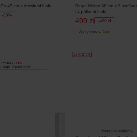
iDo 45 cm z drzwiami biały
Regał Holten 68 cm z 3 szuflad
i 4 półkami biały
-33%
499 zł
-460 zł
Wysyłamy w 24h
20 RAT 0%
ZYSKAJ
-33%
 zakupie 2 produktów
dostępne warianty