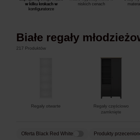
w kilku krokach w
niskich cenach
mater
konfiguratorze
Białe regały młodzież
217 Produktów
Regały otwarte
Regały częściowo
zamknięte
Oferta Black Red White
Produkty przecenion