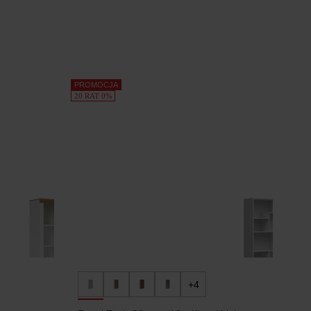
PROMOCJA
20 RAT 0%
+4