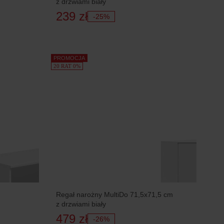
z drzwiami biały
239 zł
-25%
PROMOCJA
20 RAT 0%
Regał narożny MultiDo 71,5x71,5 cm
z drzwiami biały
479 zł
-26%