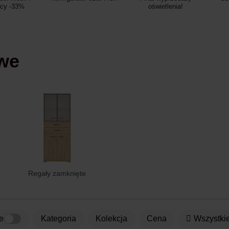
acy -33%
oświetlenia!
owe
Regały zamknięte
e
kategoria
Kolekcja
Cena
Wszystkie