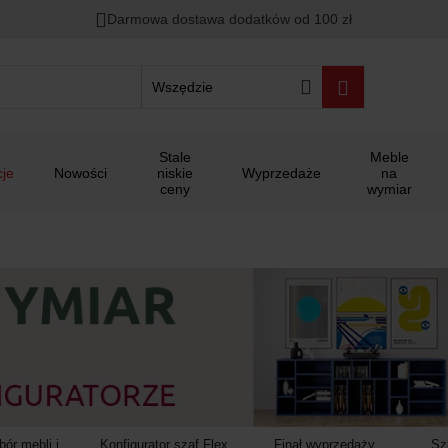
00
00
00
Darmowa dostawa dodatków od 100 zł
ało
:
:
:
Wszędzie
Stale
Meble
je
Nowości
niskie
Wyprzedaże
na
ceny
wymiar
ór mebli i
Konfigurator szaf Flex
Finał wyprzedaży
Sz