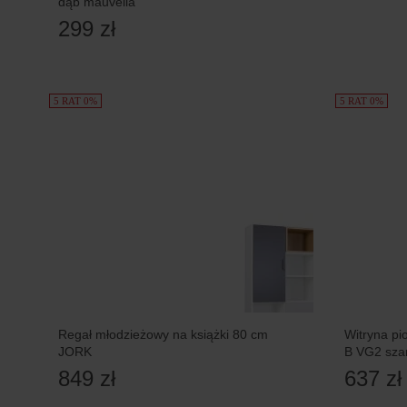
dąb mauvella
299 zł
5 RAT 0%
5 RAT 0%
Regał młodzieżowy na książki 80 cm
Witryna p
JORK
B VG2 szar
849 zł
637 zł