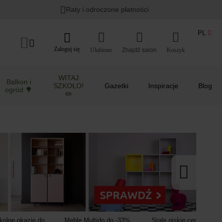
Lato w ogrodzie i na balkonie
>
Raty i odroczone płatności
PL
Zaloguj się
Ulubione
Koszyk
WITAJ
Balkon i
SZKOŁO!
Gazetki
Inspiracje
Blog
ogród 🌳
✏️
kolne okazje do
Meble Multido do -33%
Stale niskie ceny