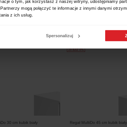
ormacje o tym, jak korzystasz z naszej witryny, udostępniamy p
biały
Partnerzy mogą połączyć te informacje z innymi danymi otrzym
Regał Reserve 42 cm z 5 półka
-200 zł
nia z ich usług.
dąb mauvella
499 zł
Spersonalizuj
PROMOCJA
20 RAT 0%
iDo 30 cm kubik biały
Regał MultiDo 45 cm kubik biały