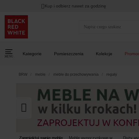
Kup i odbierz nawet za godzinę
Rabat na
HITY DNIA
przy zapisie na Newsletter.
Zost
Kategorie
Pomieszczenia
Kolekcje
Promoc
MENU
BRW
meble
meble do przechowywania
regały
Zaprojektuj swoje meble
Meble wypoczynkowe w
Duży wyb