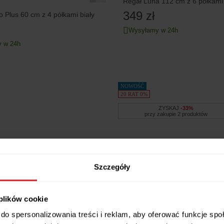
Regał Luna 112 cm z 6 półkami 
349 zł
 Plus 60 cm z 4 półkami biały
Wysyłamy w 24h
 w 24h
NOWOŚĆ
20 RAT 0%
ZYSKAJ
-33%
przy zakupie 2 produktów
Szczegóły
 plików cookie
do spersonalizowania treści i reklam, aby oferować funkcje sp
żny MultiDo 71,5x71,5 cm