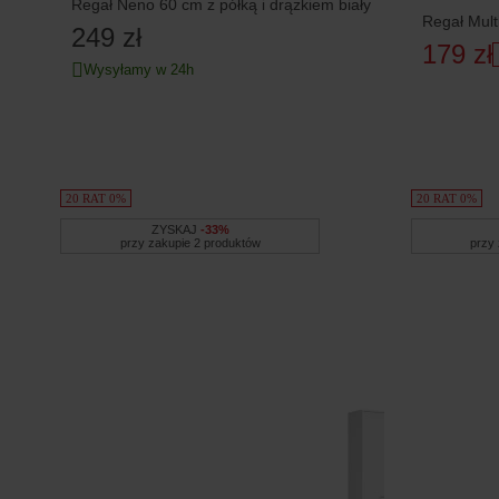
Regał Neno 60 cm z półką i drążkiem biały
Regał Mult
249 zł
179 zł
Wysyłamy w 24h
20 RAT 0%
20 RAT 0%
ZYSKAJ
-33%
przy zakupie 2 produktów
przy