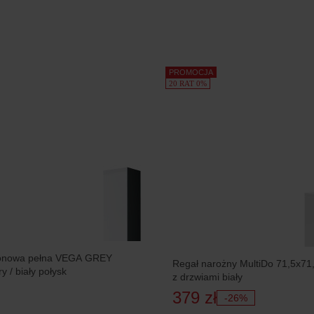
PROMOCJA
20 RAT 0%
ionowa pełna VEGA GREY
Regał narożny MultiDo 71,5x71
y / biały połysk
z drzwiami biały
379 zł
-26%