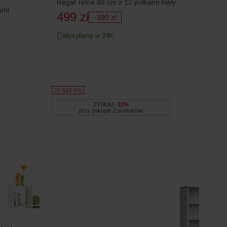
Regał Tetrix 88 cm z 12 półkami biały
ami
499 zł
-390 zł
Wysyłamy w 24h
20 RAT 0%
ZYSKAJ
-33%
przy zakupie 2 produktów