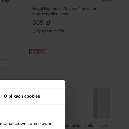
biały
Regał Romance 76 cm z 4 półkami
modrzew sibiu jasny
839 zł
Wysyłamy w 24h
5 RAT 0%
O plikach cookies
ołecznościowe i analizować
Regał biurowy 40 cm półka szafka ksiązki