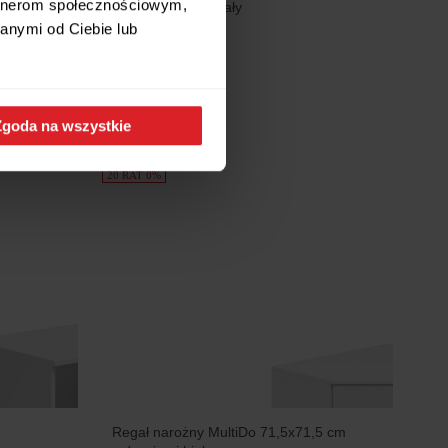
artnerom społecznościowym,
FRAMIRE B-40 biały
anymi od Ciebie lub
216,49 zł
mi
Zgoda na wszystkie
PROMOCJA
20 RAT 0%
Regał narożny MultiDo 71,5x71,5 cm