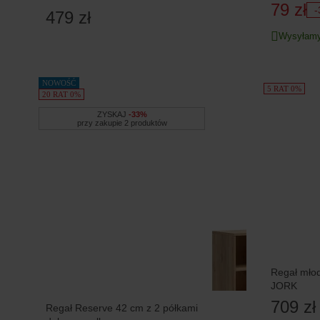
79 zł
-
479 zł
Wysyłamy
NOWOŚĆ
5 RAT 0%
20 RAT 0%
ZYSKAJ
-33%
przy zakupie 2 produktów
Regał młod
JORK
709 zł
Regał Reserve 42 cm z 2 półkami