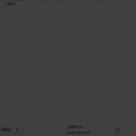
-60%
SORTUJ
 filtry
2
popularność