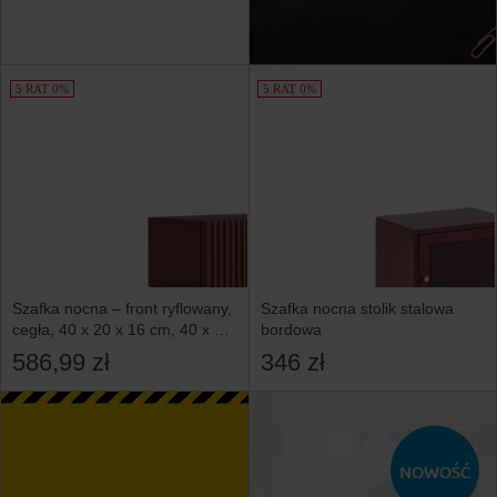
5 RAT 0%
5 RAT 0%
Szafka nocna – front ryflowany,
Szafka nocna stolik stalowa
cegła, 40 x 20 x 16 cm, 40 x 20
bordowa
x 16 cm
586,99 zł
346 zł