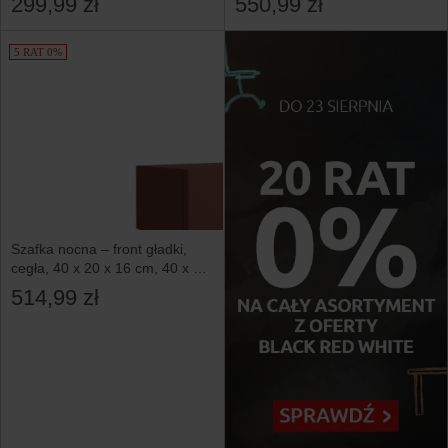
299,99 zł
550,99 zł
5 RAT 0%
Szafka nocna – front gładki,
cegła, 40 x 20 x 16 cm, 40 x 20
x 16 cm
514,99 zł