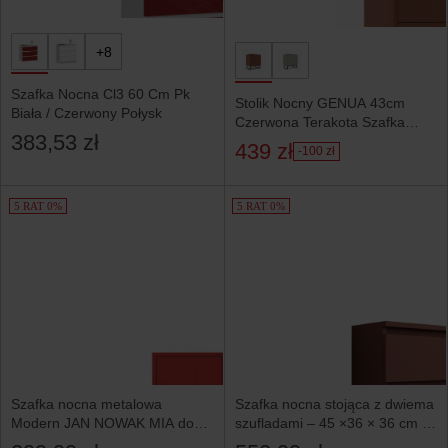
+8
Szafka Nocna Cl3 60 Cm Pk
Stolik Nocny GENUA 43cm
Biała / Czerwony Połysk
Czerwona Terakota Szafka
383,53 zł
Nocna Loft Metalowy Stelaż
439 zł
-100 zł
5 RAT 0%
5 RAT 0%
Szafka nocna metalowa
Szafka nocna stojąca z dwiema
Modern JAN NOWAK MIA do
szufladami – 45 ×36 × 36 cm –
sypialni 59,5x42,5x40 cm
kolor: cegła