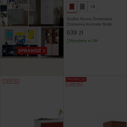
+3
Szafka Nocna Drewniana
Czerwona Komoda Stolik
Nocny 38 x 28 x 52
639 zł
Wysyłamy w 24h
PROMOCJA
5 RAT 0%
5 RAT 0%