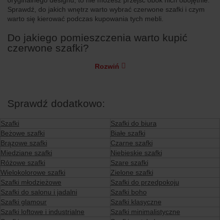
oryginalnego designu, to nie możesz przejść obok nich obojętnie.
Sprawdź, do jakich wnętrz warto wybrać czerwone szafki i czym
warto się kierować podczas kupowania tych mebli.
Do jakiego pomieszczenia warto kupić
czerwone szafki?
Rozwiń
Sprawdź dodatkowo:
Szafki
Szafki do biura
Beżowe szafki
Białe szafki
Brązowe szafki
Czarne szafki
Miedziane szafki
Niebieskie szafki
Różowe szafki
Szare szafki
Wielokolorowe szafki
Zielone szafki
Szafki młodzieżowe
Szafki do przedpokoju
Szafki do salonu i jadalni
Szafki boho
Szafki glamour
Szafki klasyczne
Szafki loftowe i industrialne
Szafki minimalistyczne