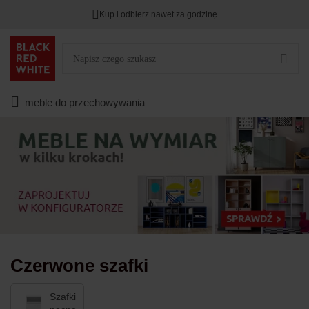
Kup i odbierz nawet za godzinę
TYLKO DZIŚ
DODATKOWE -3%
PRZY ZAKUPIE 2
Zostało
00
00
00
:
:
:
meble do przechowywania
Czerwone szafki
Szafki