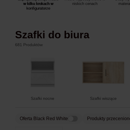
w kilku krokach w
niskich cenach
mater
konfiguratorze
Szafki do biura
681 Produktów
Szafki nocne
Szafki wiszące
Oferta Black Red White
Produkty przecenion