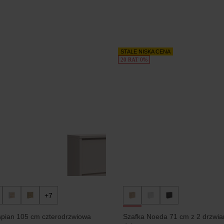
STALE NISKA CENA
20 RAT 0%
+7
spian 105 cm czterodrzwiowa
Szafka Noeda 71 cm z 2 drzwia