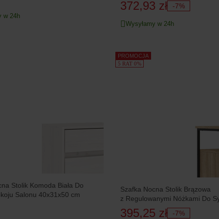
32x42x70 cm
372,93 zł
-7%
 w 24h
Wysyłamy w 24h
PROMOCJA
5 RAT 0%
na Stolik Komoda Biała Do
Szafka Nocna Stolik Brązowa
okoju Salonu 40x31x50 cm
z Regulowanymi Nóżkami Do Sy
30x60x60 cm
395,25 zł
-7%