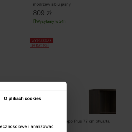
modrzew sibiu jasny
809 zł
Wysyłamy w 24h
WYPRZEDAŻ
20 RAT 0%
O plikach cookies
olik 30 cm
Szafka wisząca Nepo Plus 77 cm otwarta
ołecznościowe i analizować
dąb noble