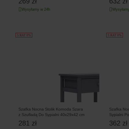
269 zł
632 zł
Wysyłamy w 24h
Wysyłamy
5 RAT 0%
5 RAT 0%
Szafka Nocna Stolik Komoda Szara
Szafka Noc
z Szufladą Do Sypialni 40x29x42 cm
Sypialni P
281 zł
362 zł