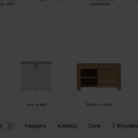
acy -33%
oświetlenia!
Inne szafki
Szafki na buty
e
kategoria
Kolekcja
Cena
Wszystkie