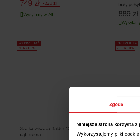
749 zł
-320 zł
biały połsy
889 zł
Wysyłamy w 24h
Wysyłamy
WYPRZEDAŻ
PROMOCJA
20 RAT 0%
20 RAT 0%
Zgoda
Niniejsza strona korzysta z
Szafka wisząca Balder 120 cm otwarta
Szafka Sy
Wykorzystujemy pliki cookie 
dąb riviera
dąb coast