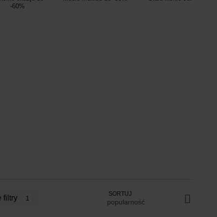
-60%
SORTUJ
 filtry
1
popularność