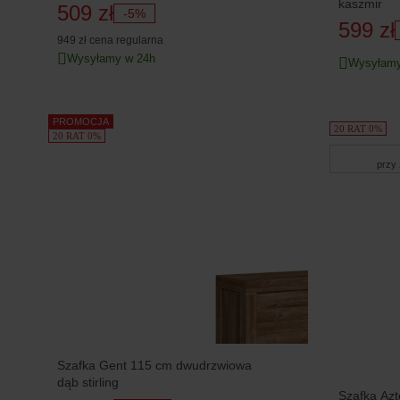
kaszmir
509 zł
-5%
599 zł
949 zł
cena regularna
Wysyłamy w 24h
Wysyłamy
PROMOCJA
20 RAT 0%
20 RAT 0%
przy
Szafka Gent 115 cm dwudrzwiowa
dąb stirling
Szafka Azt