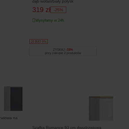
dąb wotan/biały połysk
319 zł
-25%
Wysyłamy w 24h
20 RAT 0%
ZYSKAJ
-33%
przy zakupie 2 produktów
zwiowa na
Szafka Romance 93 cm dwudrzwiowa