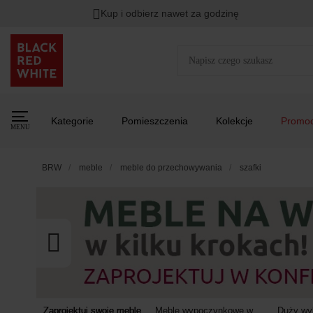
Kup i odbierz nawet za godzinę
Rabat na
HITY DNIA
przy zapisie na Newsletter.
Zost
Kategorie
Pomieszczenia
Kolekcje
Promoc
MENU
BRW
meble
meble do przechowywania
szafki
Zaprojektuj swoje meble
Meble wypoczynkowe w
Duży wyb