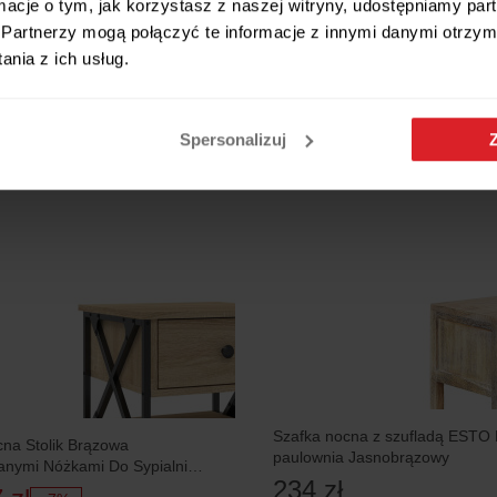
189 zł
ormacje o tym, jak korzystasz z naszej witryny, udostępniamy p
-18%
Partnerzy mogą połączyć te informacje z innymi danymi otrzym
Wysyłamy w 24h
 w 24h
nia z ich usług.
Spersonalizuj
5 RAT 0%
Szafka nocna z szufladą ESTO
na Stolik Brązowa
paulownia Jasnobrązowy
anymi Nóżkami Do Sypialni
234 zł
 cm