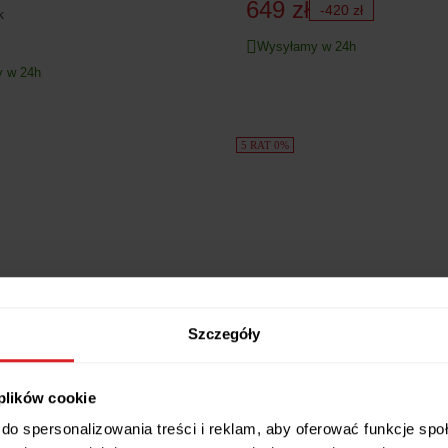
649 zł
-420 zł
k
Wysyłamy w 24h
 w 24h
5 RAT 0%
Szczegóły
 plików cookie
Szafka nocna BIAŁA LAKIER - st
stem 64 jednodrzwiowa
- 2 Szuflady
do spersonalizowania treści i reklam, aby oferować funkcje sp
 evoke