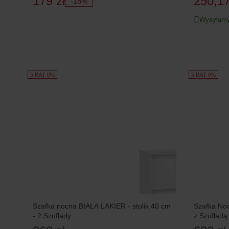
179 zł
250,17
-18%
Wysyłamy
5 RAT 0%
5 RAT 0%
Szafka nocna BIAŁA LAKIER - stolik 40 cm
Szafka No
- 2 Szuflady
z Szuflad