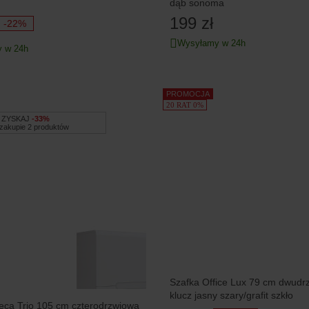
dąb sonoma
199 zł
-22%
Wysyłamy w 24h
 w 24h
PROMOCJA
20 RAT 0%
ZYSKAJ
-33%
 zakupie 2 produktów
Szafka Office Lux 79 cm dwudr
klucz jasny szary/grafit szkło
eca Trio 105 cm czterodrzwiowa