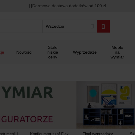
00
00
00
Darmowa dostawa dodatków od 100 zł
ało
:
:
:
Wszędzie
Stale
Meble
je
Nowości
niskie
Wyprzedaże
na
ceny
wymiar
ór mebli i
Konfigurator szaf Flex
Finał wyprzedaży
Sz