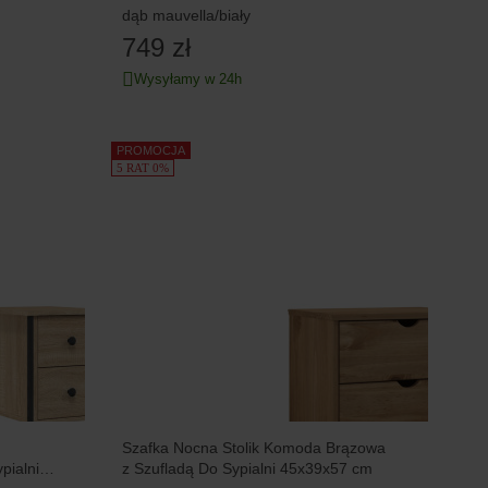
dąb mauvella/biały
749 zł
Wysyłamy w 24h
PROMOCJA
5 RAT 0%
Szafka Nocna Stolik Komoda Brązowa
pialni
z Szufladą Do Sypialni 45x39x57 cm