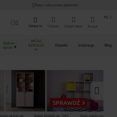
Lato w ogrodzie i na balkonie
>
Raty i odroczone płatności
PL
Zaloguj się
Ulubione
Koszyk
WITAJ
Balkon i
SZKOŁO!
Gazetki
Inspiracje
Blog
ogród 🌳
✏️
kolne okazje do
Meble Multido do -33%
Stale niskie ceny