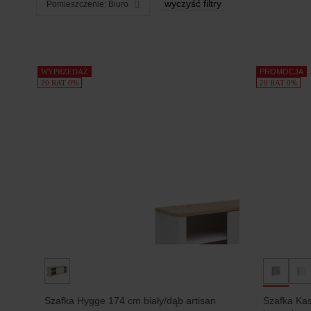
wyczyść filtry
Pomieszczenie: Biuro
Produkty
WYPRZEDAŻ
PROMOCJA
20 RAT 0%
20 RAT 0%
Szafka Hygge 174 cm biały/dąb artisan
Szafka Ka