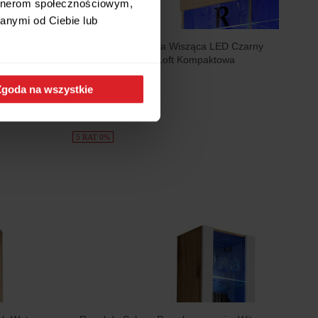
artnerom społecznościowym,
anymi od Ciebie lub
a, Witryna
Pan Igiełka Witryna Wisząca LED Czarny
Biały Dąb Wotan Loft Kompaktowa
741,99 zł
Zgoda na wszystkie
5 RAT 0%