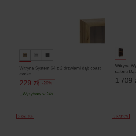
Witryna W
Witryna System 64 z 2 drzwiami dąb coast
salonu Dą
evoke
1 709 
229 zł
-20%
Wysyłamy w 24h
5 RAT 0%
5 RAT 0%