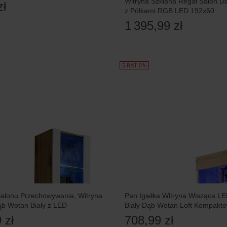
Witryna Szklana Regał Salon D
zł
z Półkami RGB LED 192x60
1 395,99 zł
5 RAT 0%
Salonu Przechowywania, Witryna
Pan Igiełka Witryna Wisząca L
ąb Wotan Biały z LED
Biały Dąb Wotan Loft Kompakt
 zł
708,99 zł