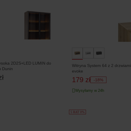
ysoka 2D2S+LED LUMIN do
Witryna System 64 z 2 drzwiami
b Dunin
evoke
zł
179 zł
-18%
Wysyłamy w 24h
5 RAT 0%