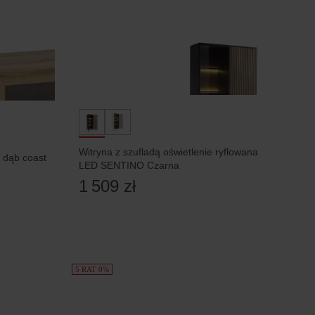
Witryna z szufladą oświetlenie ryflowana
 dąb coast
LED SENTINO Czarna
1 509 zł
5 RAT 0%