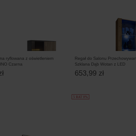
yna ryflowana z oświetleniem
Regał do Salonu Przechowywani
INO Czarna
Szklana Dąb Wotan z LED
zł
653,99 zł
5 RAT 0%