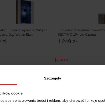
Salonu Przechowywania, Witryna
Komoda z szufladami oświetle
ojaca Dąb Wotan Biały
SENTINO 154 cm Czarna
 zł
1 249 zł
5 RAT 0%
Szczegóły
 plików cookie
do spersonalizowania treści i reklam, aby oferować funkcje sp