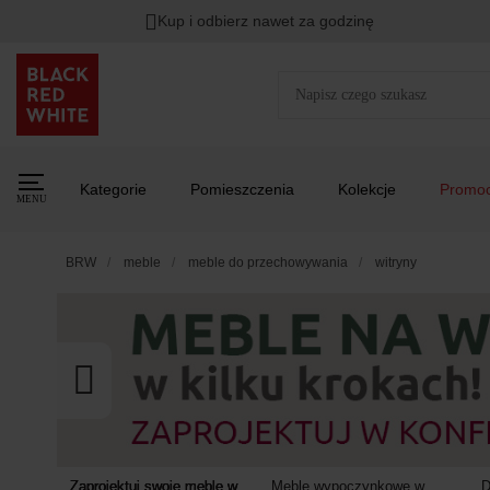
Kup i odbierz nawet za godzinę
Rabat na
HITY DNIA
przy zapisie na Newsletter.
Zost
Kategorie
Pomieszczenia
Kolekcje
Promoc
MENU
BRW
meble
meble do przechowywania
witryny
Zaprojektuj swoje meble w
Meble wypoczynkowe w
D