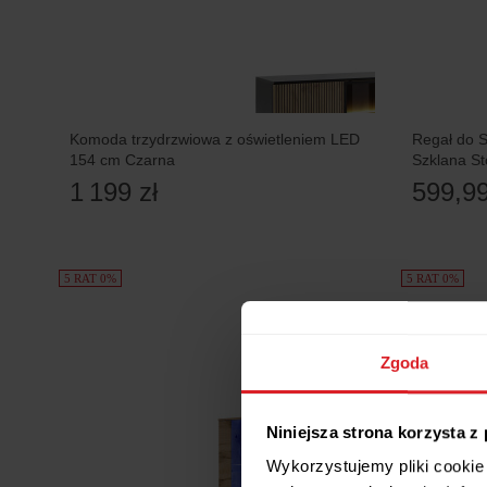
Komoda trzydrzwiowa z oświetleniem LED
Regał do 
154 cm Czarna
Szklana St
1 199 zł
599,99
5 RAT 0%
5 RAT 0%
Zgoda
Niniejsza strona korzysta z
Wykorzystujemy pliki cookie 