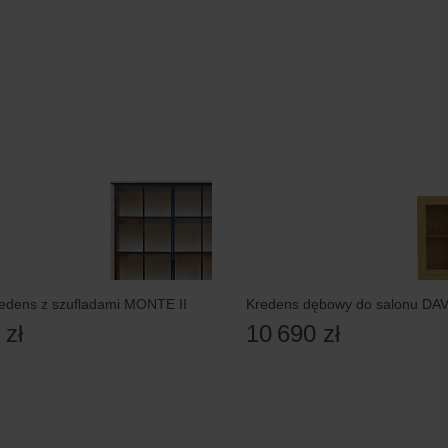
edens z szufladami MONTE II
Kredens dębowy do salonu DA
 zł
10 690 zł