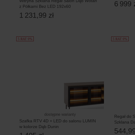
Witryna Szklana Regał Salon Dąb Wotan
6 999 
z Półkami Bez LED 192x60
1 231,99 zł
5 RAT 0%
5 RAT 0%
dostępne warianty
Regał do 
Szafka RTV 4D + LED do salonu LUMIN
Szklana D
w kolorze Dąb Dunin
544,99