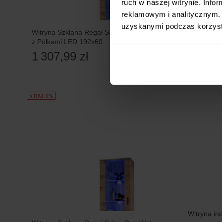
ruch w naszej witrynie. Inf
reklamowym i analitycznym. 
uzyskanymi podczas korzysta
Witryna Szklana Regał Salon Dąb Wotan
Regał do 
z Półkami LED 192x60
Szklana D
1 307,99 zł
697,99
5 RAT 0%
Witryna in