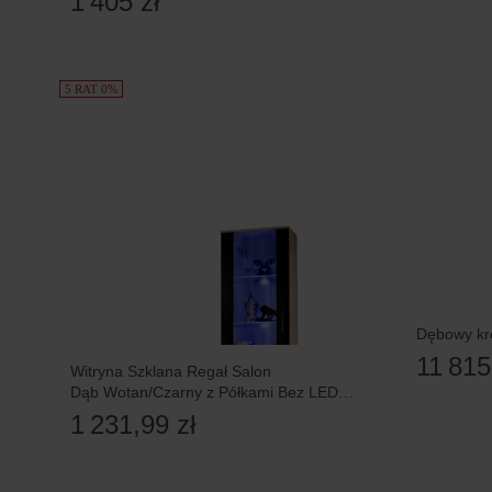
1 405 zł
5 RAT 0%
Dębowy kr
11 815
Witryna Szklana Regał Salon
Dąb Wotan/Czarny z Półkami Bez LED
192x60
1 231,99 zł