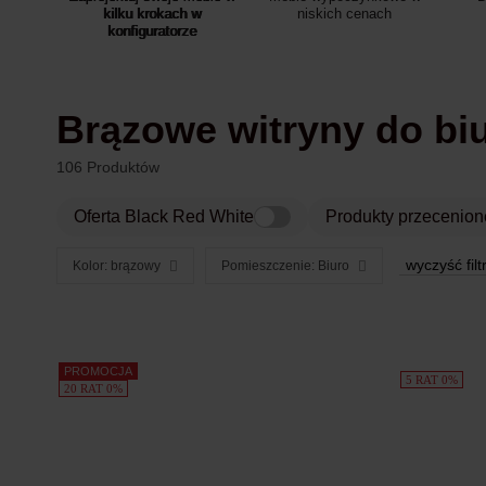
kilku krokach w
niskich cenach
konfiguratorze
Brązowe witryny do bi
106 Produktów
Oferta Black Red White
Produkty przecenion
wyczyść filt
Kolor: brązowy
Pomieszczenie: Biuro
Produkty
PROMOCJA
5 RAT 0%
20 RAT 0%