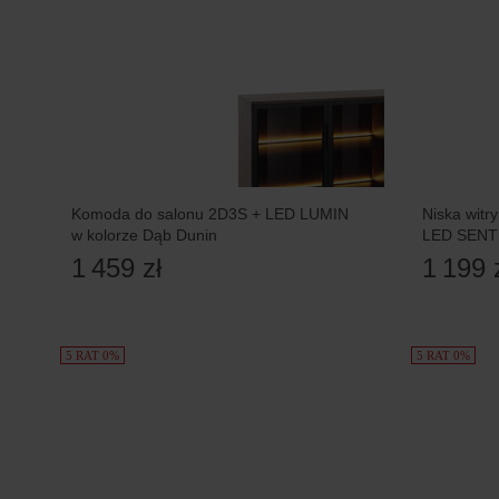
Komoda do salonu 2D3S + LED LUMIN
Niska witr
w kolorze Dąb Dunin
LED SENT
1 459 zł
1 199 
5 RAT 0%
5 RAT 0%