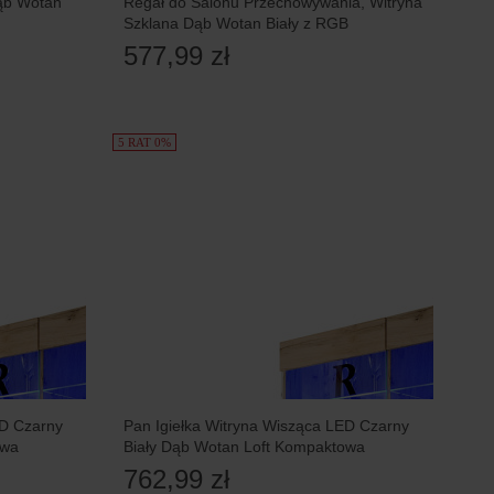
ąb Wotan
Regał do Salonu Przechowywania, Witryna
Szklana Dąb Wotan Biały z RGB
577,99 zł
5 RAT 0%
ED Czarny
Pan Igiełka Witryna Wisząca LED Czarny
owa
Biały Dąb Wotan Loft Kompaktowa
762,99 zł