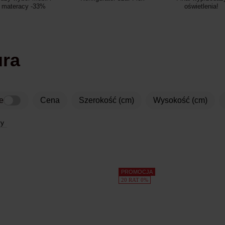
materacy -33%
oświetlenia!
ura
e
Cena
Szerokość (cm)
Wysokość (cm)
ry
PROMOCJA
20 RAT 0%