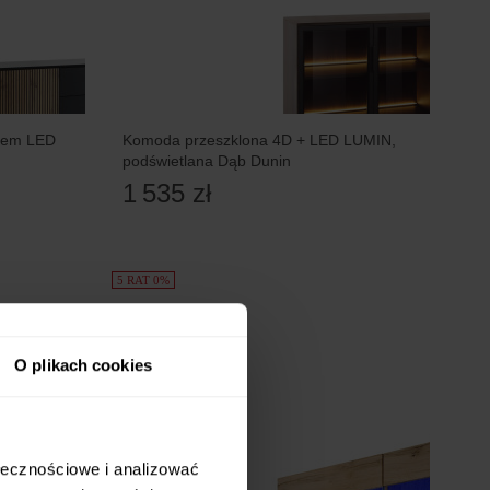
niem LED
Komoda przeszklona 4D + LED LUMIN,
podświetlana Dąb Dunin
1 535 zł
5 RAT 0%
O plikach cookies
ołecznościowe i analizować