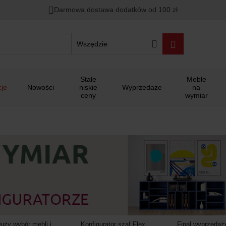
00
00
00
Darmowa dostawa dodatków od 100 zł
ało
:
:
:
Wszędzie
Stale
Meble
je
Nowości
niskie
Wyprzedaże
na
ceny
wymiar
uży wybór mebli i
Konfigurator szaf Flex
Finał wyprzedaż