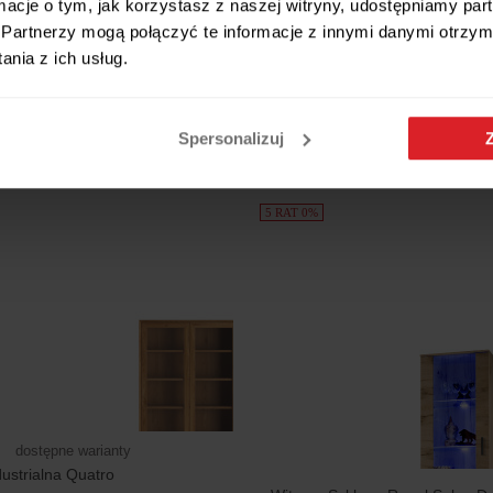
ormacje o tym, jak korzystasz z naszej witryny, udostępniamy p
Partnerzy mogą połączyć te informacje z innymi danymi otrzym
nia z ich usług.
Salonu Przechowywania, Witryna
Regał do Salonu Przechowywani
ąb Wotan z RGB
Szklana Wisząca Dąb Wotan
 zł
490,99 zł
Spersonalizuj
5 RAT 0%
dostępne warianty
dustrialna Quatro