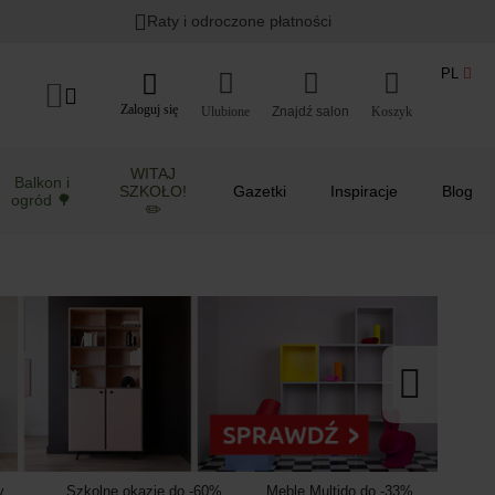
Lato w ogrodzie i na balkonie
>
Raty i odroczone płatności
PL
Zaloguj się
Ulubione
Koszyk
WITAJ
Balkon i
SZKOŁO!
Gazetki
Inspiracje
Blog
ogród 🌳
✏️
y
Szkolne okazje do -60%
Meble Multido do -33%