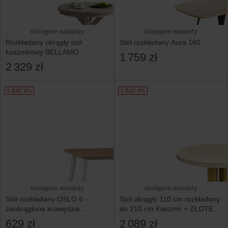
dostępne warianty
dostępne warianty
Rozkładany okrągły stół
Stół rozkładany Aura 160
kaszmirowy BELLAMO
1 759 zł
2 329 zł
5 RAT 0%
5 RAT 0%
dostępne warianty
dostępne warianty
Stół rozkładany OSLO 6 -
Stół okrągły 110 cm rozkładany
zaokrąglone krawędzie
do 210 cm Kaszmir + ZŁOTE
dąb artisan, nogi kaszmir
nogi METAL SLIM
629 zł
2 089 zł