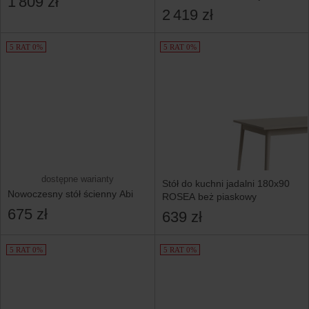
1 809 zł
Nogi Kaszmir Loft
2 419 zł
5 RAT 0%
5 RAT 0%
dostępne warianty
Stół do kuchni jadalni 180x90
Nowoczesny stół ścienny Abi
ROSEA beż piaskowy
675 zł
639 zł
5 RAT 0%
5 RAT 0%