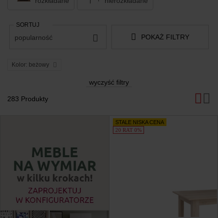
rozkładane
nierozkładane
SORTUJ
POKAŻ FILTRY
popularność
Kolor: beżowy
wyczyść filtry
283 Produkty
Produkty
STALE NISKA CENA
20 RAT 0%