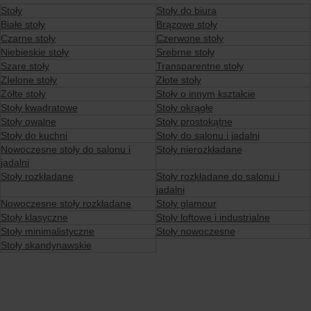
Stoły
Stoły do biura
Białe stoły
Brązowe stoły
Czarne stoły
Czerwone stoły
Niebieskie stoły
Srebrne stoły
Szare stoły
Transparentne stoły
ZIelone stoły
Złote stoły
Żółte stoły
Stoły o innym kształcie
Stoły kwadratowe
Stoły okrągłe
Stoły owalne
Stoły prostokątne
Stoły do kuchni
Stoły do salonu i jadalni
Nowoczesne stoły do salonu i
Stoły nierozkładane
jadalni
Stoły rozkładane
Stoły rozkładane do salonu i
jadalni
Nowoczesne stoły rozkładane
Stoły glamour
Stoły klasyczne
Stoły loftowe i industrialne
Stoły minimalistyczne
Stoły nowoczesne
Stoły skandynawskie