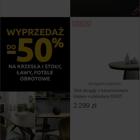
5 RAT 0%
dostępne warianty
Stół okrągły z kaszmirowym
blatem rozkładany DAST
2 299 zł