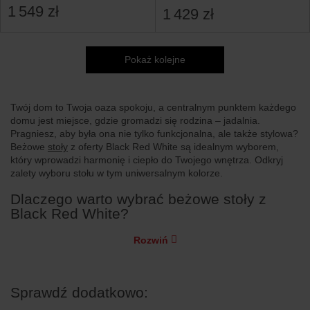
1 549 zł
1 429 zł
Pokaż kolejne
Twój dom to Twoja oaza spokoju, a centralnym punktem każdego
domu jest miejsce, gdzie gromadzi się rodzina – jadalnia.
Pragniesz, aby była ona nie tylko funkcjonalna, ale także stylowa?
Beżowe
stoły
z oferty Black Red White są idealnym wyborem,
który wprowadzi harmonię i ciepło do Twojego wnętrza. Odkryj
zalety wyboru stołu w tym uniwersalnym kolorze.
Dlaczego warto wybrać beżowe stoły z
Black Red White?
Rozwiń
Sprawdź dodatkowo: