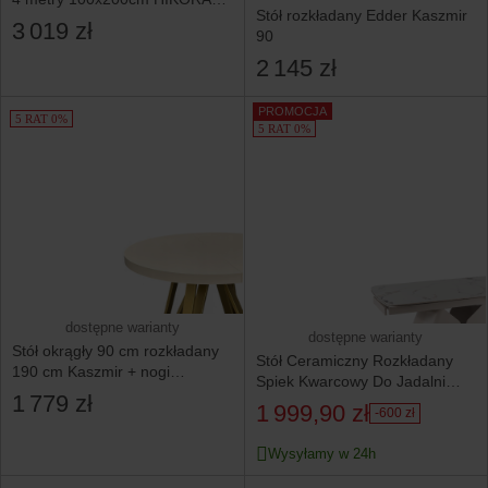
Stół rozkładany Edder Kaszmir
nogi metalowe
3 019 zł
90
2 145 zł
PROMOCJA
5 RAT 0%
5 RAT 0%
dostępne warianty
dostępne warianty
Stół okrągły 90 cm rozkładany
Stół Ceramiczny Rozkładany
190 cm Kaszmir + nogi
Spiek Kwarcowy Do Jadalni
industrial ZŁOTE
1 779 zł
Biały VERONA 160/240
1 999,90 zł
-600 zł
Wysyłamy w 24h