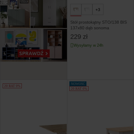
+3
Stół prostokątny STO/138 BIS
137x80 dąb sonoma
229 zł
Wysyłamy w 24h
NOWOŚĆ
20 RAT 0%
20 RAT 0%