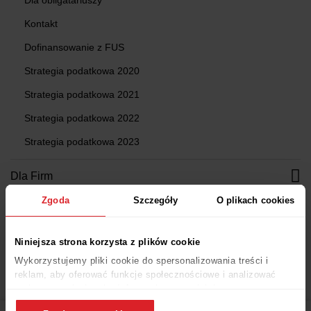
Kontakt
Dofinansowanie z FUS
Strategia podatkowa 2020
Strategia podatkowa 2021
Strategia podatkowa 2022
Strategia podatkowa 2023
Dla Firm
Oferta
Zgoda
Szczegóły
O plikach cookies
Katalog HoReCa
Niniejsza strona korzysta z plików cookie
Apartamenty i hotele
Wykorzystujemy pliki cookie do spersonalizowania treści i
Kawiarnie i restauracje
reklam, aby oferować funkcje społecznościowe i analizować
ruch w naszej witrynie. Informacje o tym, jak korzystasz z
Wyposażenie biura
naszej witryny, udostępniamy partnerom społecznościowym,