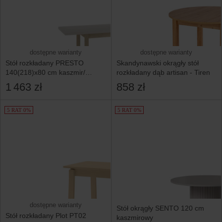
dostępne warianty
dostępne warianty
Stół rozkładany PRESTO
Skandynawski okrągły stół
140(218)x80 cm kaszmir/
rozkładany dąb artisan - Tiren
dąb cremona t
1 463 zł
858 zł
5 RAT 0%
5 RAT 0%
dostępne warianty
Stół okrągły SENTO 120 cm
Stół rozkładany Plot PT02
kaszmirowy