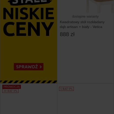
dostępne warianty
Kwadratowy stół rozkładany
dąb artisan + biały - Vetica
888 zł
PROMOCJA
5 RAT 0%
20 RAT 0%