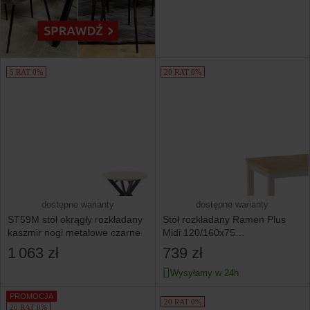
5 RAT 0%
20 RAT 0%
dostępne warianty
dostępne warianty
ST59M stół okrągły rozkładany
Stół rozkładany Ramen Plus
kaszmir nogi metalowe czarne
Midi 120/160x75
dąb artisan/kaszmir
1 063 zł
739 zł
Wysyłamy w 24h
PROMOCJA
20 RAT 0%
20 RAT 0%