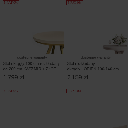
5 RAT 0%
5 RAT 0%
dostępne warianty
dostępne warianty
Stół okrągły 100 cm rozkładany
Stół rozkładany
do 200 cm KASZMIR + ZŁOTE
okrągły LORIEN 100/140 cm -
nogi i MASKOWNICA
kaszmir
1 799 zł
2 159 zł
5 RAT 0%
5 RAT 0%