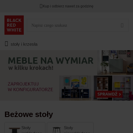
Kup i odbierz nawet za godzinę
Rabat na
HITY DNIA
przy zapisie na Newsletter.
Zostało
00
00
00
:
:
:
stoły i krzesła
Beżowe stoły
Stoły
Stoły