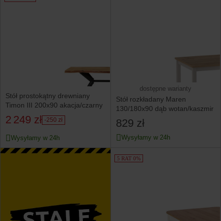
dostępne warianty
Stół prostokątny drewniany
Stół rozkładany Maren
Timon III 200x90 akacja/czarny
130/180x90 dąb wotan/kaszmir
2 249 zł
-250 zł
829 zł
Wysyłamy w 24h
Wysyłamy w 24h
5 RAT 0%