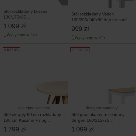
Stół rozkładany Brevas
Stół rozkładany Velton
130/175x85
160/200/240x90 dąb artisan/uni
dąb artisan/kaszmir
1 099 zł
kaszmir
999 zł
Wysyłamy w 24h
Wysyłamy w 24h
5 RAT 0%
20 RAT 0%
dostępne warianty
dostępne warianty
Stół okrągły 90 cm rozkładany
Stół prostokątny rozkładany
190 cm Kaszmir + nogi
Bergen 160/215x75
industrial MIEDŹ
biały/dąb artisan
1 799 zł
1 099 zł