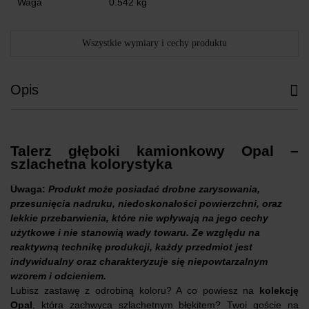
Waga
0.542 kg
Wszystkie wymiary i cechy produktu
Opis
Talerz głęboki kamionkowy Opal –
szlachetna kolorystyka
Uwaga:
Produkt może posiadać drobne zarysowania,
przesunięcia nadruku, niedoskonałości powierzchni, oraz
lekkie przebarwienia, które nie wpływają na jego cechy
użytkowe i nie stanowią wady towaru. Ze względu na
reaktywną technikę produkcji, każdy przedmiot jest
indywidualny oraz charakteryzuje się niepowtarzalnym
wzorem i odcieniem.
Lubisz zastawę z odrobiną koloru? A co powiesz na
kolekcję
Opal
, która zachwyca szlachetnym błękitem? Twoi goście na