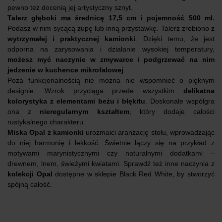
pewno też docenią jej artystyczny sznyt.
Talerz głęboki ma średnicę 17,5 cm i pojemność 500 ml.
Podasz w nim sycącą zupę lub inną przystawkę. Talerz zrobiono
z
wytrzymałej i praktycznej kamionki
. Dzięki temu, że jest
odporna na zarysowania i działanie wysokiej temperatury,
możesz myć naczynie w zmywarce i podgrzewać na nim
jedzenie w kuchence mikrofalowej
.
Poza funkcjonalnością nie można nie wspomnieć o pięknym
designie. Wzrok przyciąga przede wszystkim
delikatna
kolorystyka z elementami beżu i błękitu
. Doskonale współgra
ona z
nieregularnym kształtem
, który dodaje całości
rustykalnego charakteru.
Miska Opal
z kamionki
urozmaici aranżację stołu, wprowadzając
do niej harmonię i lekkość. Świetnie łączy się na przykład z
motywami marynistycznymi czy naturalnymi dodatkami –
drewnem, lnem, świeżymi kwiatami. Sprawdź też inne naczynia z
kolekcji Opal
dostępne w sklepie Black Red White, by stworzyć
spójną całość.