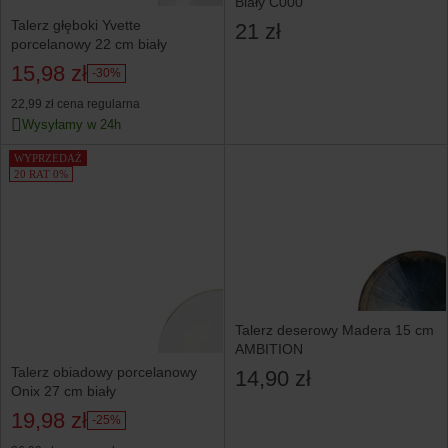
Biały C000
Talerz głęboki Yvette
21 zł
porcelanowy 22 cm biały
15,98 zł
-30%
22,99 zł
cena regularna
Wysyłamy w 24h
WYPRZEDAŻ
20 RAT 0%
Talerz deserowy Madera 15 cm
AMBITION
Talerz obiadowy porcelanowy
14,90 zł
Onix 27 cm biały
19,98 zł
-25%