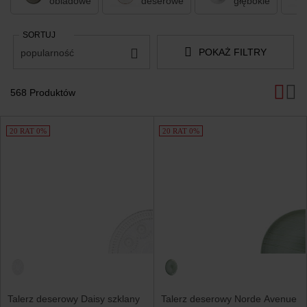
obiadowe
deserowe
głębokie
SORTUJ
POKAŻ FILTRY
popularność
568 Produktów
Produkty
20 RAT 0%
20 RAT 0%
Talerz deserowy Daisy szklany
Talerz deserowy Norde Avenue