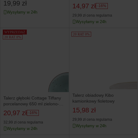
19,99 zł
14,97 zł
-16%
Wysyłamy w 24h
29,99 zł
cena regularna
Wysyłamy w 24h
WYPRZEDAŻ
20 RAT 0%
20 RAT 0%
Talerz obiadowy Kibo
Talerz głęboki Cottage Tiffany
kamionkowy fioletowy
porcelanowy 650 ml zielono-
15,98 zł
złoty
20,97 zł
-16%
29,99 zł
cena regularna
32,99 zł
cena regularna
Wysyłamy w 24h
Wysyłamy w 24h