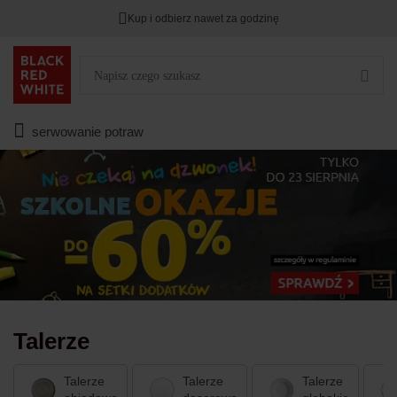
Kup i odbierz nawet za godzinę
TYLKO DZIŚ
DODATKOWE -3%
PRZY ZAKUPIE 2
Zostało
00
00
00
:
:
:
serwowanie potraw
Talerze
Talerze
Talerze
Talerze