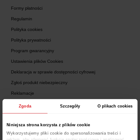
Formy płatności
Regulamin
Polityka cookies
Polityka prywatności
Program gwarancyjny
Ustawienia plików Cookies
Deklaracja w sprawie dostępności cyfrowej
Zgłoś produkt niebezpieczny
Reklamacje
Zwroty
Zgoda
Szczegóły
O plikach cookies
Sprawdź status zamówienia
Niniejsza strona korzysta z plików cookie
Zakupy
Wykorzystujemy pliki cookie do spersonalizowania treści i
reklam, aby oferować funkcje społecznościowe i analizować