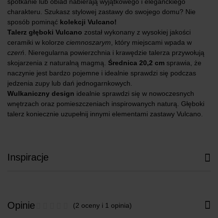
spotkanie lub obiad nabierają wyjątkowego i eleganckiego
charakteru. Szukasz stylowej zastawy do swojego domu? Nie
sposób pominąć
kolekcji Vulcano!
Talerz głęboki Vulcano
został wykonany z wysokiej jakości
ceramiki w kolorze
ciemnoszarym
, który miejscami wpada w
czerń
. Nieregularna powierzchnia i krawędzie talerza przywołują
skojarzenia z naturalną magmą.
Średnica 20,2 cm
sprawia, że
naczynie jest bardzo pojemne i idealnie sprawdzi się podczas
jedzenia zupy lub dań jednogarnkowych.
Wulkaniczny design
idealnie sprawdzi się w nowoczesnych
wnętrzach oraz pomieszczeniach inspirowanych naturą. Głęboki
talerz koniecznie uzupełnij innymi elementami zastawy Vulcano.
Inspiracje
Opinie
(2 oceny i 1 opinia)