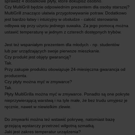
sprawdź 4 dodatkowe płyty, które dokupisz osobno.
Czy MultiGrill będzie odpowiednim prezentem dla osoby starszej?
MultiGrill znacząco ułatwia przygotowywanie potraw. Dodatkowo
jest bardzo łatwy i intuicyjny w obsłudze ‑ całość sterowania
odbywa się przy użyciu jednego suwaka. Za jego pomocą można
ustawić temperaturę w jednym z czterech dostępnych trybów.
Jest też wspaniałym prezentem dla młodych ‑ np. studentów
lub par urządzających swoje pierwsze mieszkanie.
Czy produkt jest objęty gwarancją?
Tak.
Przy zakupie produktu obowiązuje 24‑miesięczna gwarancja od
producenta.
Czy płyty można myć w zmywarce?
Tak.
Płyty MultiGrilla można myć w zmywarce. Ponadto są one pokryte
nieprzywierającą warstwą i na tyle małe, że bez trudu umyjesz je
ręcznie, nawet w niewielkim zlewie.
Do zmywarki można też wstawić pokrywę, natomiast bazę
grzejącą wystarczy przetrzeć wilgotną szmatką.
Jaki jest zakres temperatur urządzenia?