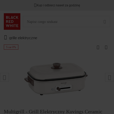
Kup i odbierz nawet za godzinę
grille elektryczne
5 rat 0%
Multigrill - Grill Elektryczny Kuvings Ceramic