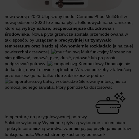
nowa wersja 2023 Ulepszony model Ceramic PLus MultiGrill w
nowej odsłonie 2023 to zmiana płyt z teflonowych na ceramiczne,
które są
wytrzymalsze, bezpieczniejsze dla zdrowia i
środowiska.
Nowa płyta grzewcza została przemodelowana w
taki sposób, by urządzenie
precyzyjniej utrzymywało
temperaturę oraz bardziej równomiernie rozkładało
ją na całej
powierzchni grzewczej.
Multifunkcyjny Możesz na
nim grillować, smażyć, piec, dusić, gotować lub po prostu
podgrzewać potrawy.
Kompaktowy Dopasuje się
do każdej, nawet niewielkiej kuchni. W razie potrzeby z łatwością
przeniesiesz go na balkon lub zabierzesz w podróż.
Łatwy w obsłudze Sterowany intuicyjnie za
pomocą jednego suwaka, który pomoże Ci dostosować
temperaturę do przygotowywanej potrawy.
Solidnie wykonany Wymienne płyty są wykonane z aluminium
i pokryte ceramiczną warstwą zapobiegającą przyleganiu potraw.
funkcjonalność Wszechstronny kuchenny pomocnik