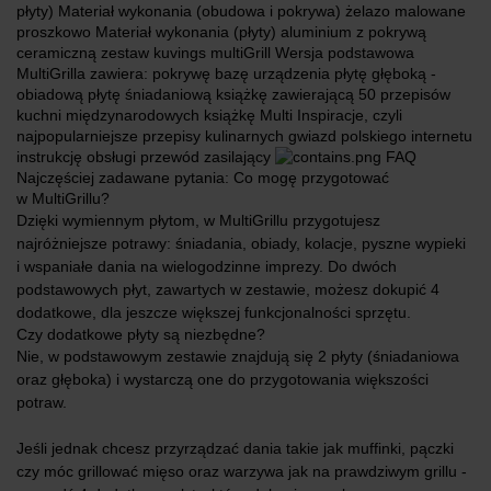
płyty) Materiał wykonania (obudowa i pokrywa) żelazo malowane
proszkowo Materiał wykonania (płyty) aluminium z pokrywą
ceramiczną zestaw kuvings multiGrill Wersja podstawowa
MultiGrilla zawiera: pokrywę bazę urządzenia płytę głęboką -
obiadową płytę śniadaniową książkę zawierającą 50 przepisów
kuchni międzynarodowych książkę Multi Inspiracje, czyli
najpopularniejsze przepisy kulinarnych gwiazd polskiego internetu
instrukcję obsługi przewód zasilający
FAQ
Najczęściej zadawane pytania: Co mogę przygotować
w MultiGrillu?
Dzięki wymiennym płytom, w MultiGrillu przygotujesz
najróżniejsze potrawy: śniadania, obiady, kolacje, pyszne wypieki
i wspaniałe dania na wielogodzinne imprezy. Do dwóch
podstawowych płyt, zawartych w zestawie, możesz dokupić 4
dodatkowe, dla jeszcze większej funkcjonalności sprzętu.
Czy dodatkowe płyty są niezbędne?
Nie, w podstawowym zestawie znajdują się 2 płyty (śniadaniowa
oraz głęboka) i wystarczą one do przygotowania większości
potraw.
Jeśli jednak chcesz przyrządzać dania takie jak muffinki, pączki
czy móc grillować mięso oraz warzywa jak na prawdziwym grillu ‑