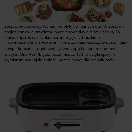
zestaw podstawowy Wymienne płyty do różnych dań W zestawie
znajdziesz dwie przydatne płyty: śniadaniową oraz głęboką. W
pierwszej zrobisz szybkie poranne jajka z boczkiem
lub grillowanymi warzywami. Druga — obiadowa — pozwala upiec
całego kurczaka, ugotować pyszną zupę lub jedną z potraw
w stylu „One Pot” (bigos, leczo, risotto itp.), a dzięki sporym
wymiarom spokojnie zmieści porcje nawet dla sześciu osób.