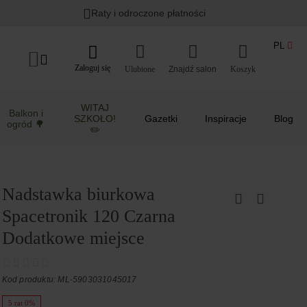
Raty i odroczone płatności
PL
Zaloguj się
Ulubione
Koszyk
WITAJ
Balkon i
SZKOŁO!
Gazetki
Inspiracje
Blog
ogród 🌳
✏️
Nadstawka biurkowa
Spacetronik 120 Czarna
Dodatkowe miejsce
Kod produktu: ML-5903031045017
5 rat 0%