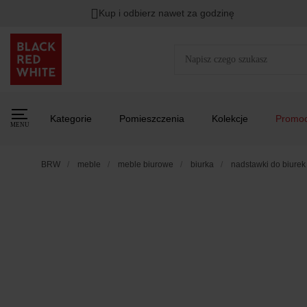
Kup i odbierz nawet za godzinę
Kategorie
Pomieszczenia
Kolekcje
Promoc
MENU
BRW
meble
meble biurowe
biurka
nadstawki do biurek