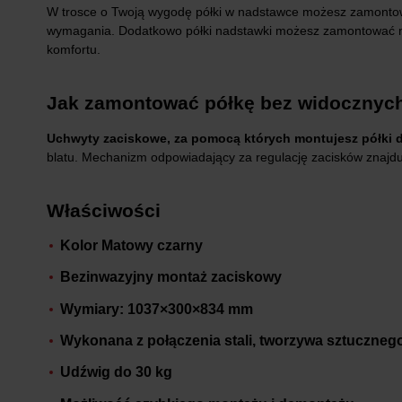
W trosce o Twoją wygodę półki w nadstawce możesz zamontow
wymagania. Dodatkowo półki nadstawki możesz zamontować na 4
komfortu.
Jak zamontować półkę bez widoczny
Uchwyty zaciskowe, za pomocą których montujesz półki d
blatu. Mechanizm odpowiadający za regulację zacisków znajduj
Właściwości
Kolor Matowy czarny
Bezinwazyjny montaż zaciskowy
Wymiary: 1037×300×834 mm
Wykonana z połączenia stali, tworzywa sztucznego 
Udźwig do 30 kg