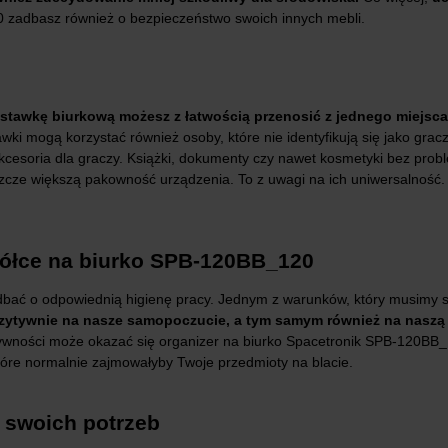
 zadbasz również o bezpieczeństwo swoich innych mebli.
wkę biurkową możesz z łatwością przenosić z jednego miejsca 
wki mogą korzystać również osoby, które nie identyfikują się jako gr
cesoria dla graczy. Książki, dokumenty czy nawet kosmetyki bez prob
cze większą pakowność urządzenia. To z uwagi na ich uniwersalność. 
półce na biurko SPB-120BB_120
adbać o odpowiednią higienę pracy. Jednym z warunków, który musimy s
ozytywnie na nasze samopoczucie, a tym samym również na nasz
tywności może okazać się organizer na biurko Spacetronik SPB-120B
óre normalnie zajmowałyby Twoje przedmioty na blacie.
o swoich potrzeb