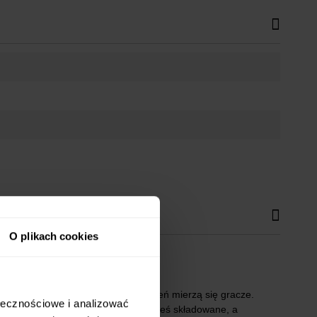
O plikach cookies
 z problemami, z którymi na co dzień mierzą się gracze.
ołecznościowe i analizować
 wszystkie przedmioty muszą być gdzieś składowane, a