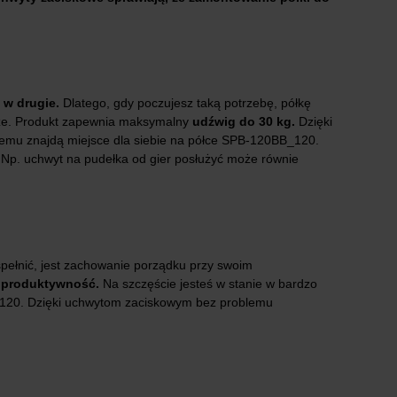
w drugie.
Dlatego, gdy poczujesz taką potrzebę, półkę
acze. Produkt zapewnia maksymalny
udźwig do 30 kg.
Dzięki
lemu znajdą miejsce dla siebie na półce SPB-120BB_120.
Np. uchwyt na pudełka od gier posłużyć może równie
pełnić, jest zachowanie porządku przy swoim
ą produktywność.
Na szczęście jesteś w stanie w bardzo
B_120. Dzięki uchwytom zaciskowym bez problemu