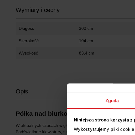
Wymiary i cechy
Długość
300 cm
Szerokość
104 cm
Wysokość
83,4 cm
Opis
Zgoda
Półka nad biurko dla graczy Spacetro
Niniejsza strona korzysta z
W aktualnych czasach większość z nas albo sama jest graczem,
Wykorzystujemy pliki cookie 
Podświetlane klawiatury, słuchawki, kable, dodatkowe monitory