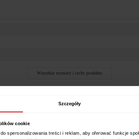
Wszystkie wymiary i cechy produktu
Szczegóły
nik SPB-120BB_120
 plików cookie
 albo zna kogoś, kto nim jest. Dlatego zapewne jesteśmy zaznajomieni
do spersonalizowania treści i reklam, aby oferować funkcje sp
, kontrolery do gier czy po prostu pudełka z najnowszymi tytułami. Te