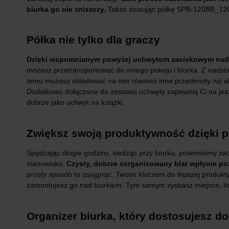
biurka go nie zniszczy.
Także stosując półkę SPB-120BB_120
Półka nie tylko dla graczy
Dzięki wspomnianym powyżej uchwytom zaciskowym nadsta
możesz przetransportować do innego pokoju i biurka. Z nadsta
temu możesz składować na nim również inne przedmioty niż ak
Dodatkowo dołączone do zestawu uchwyty zapewnią Ci na jesz
dobrze jako uchwyt na książki.
Zwiększ swoją produktywność dzięki 
Spędzając długie godziny, siedząc przy biurku, powinniśmy z
stanowisku.
Czysty, dobrze zorganizowany blat wpłynie p
prosty sposób to osiągnąć. Twoim kluczem do lepszej produk
zamontujesz go nad biurkiem. Tym samym zyskasz miejsce, kt
Organizer biurka, który dostosujesz d