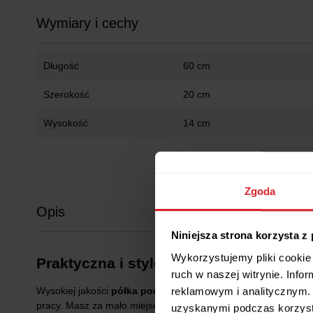
Wymiary i cechy
Długość
60 cm
Szerokość
20 cm
Wysokość
14 cm
Zgoda
Opis
Niniejsza strona korzysta z
Wykorzystujemy pliki cookie 
Praktyczna i stylowa półka bambusowa
ruch w naszej witrynie. Inf
reklamowym i analitycznym. 
Wysokiej jakości
półka pod monitor Spacetronik SPB-114
pracy. Masz za mało miejsca na biurku? Półka do biurka nada
uzyskanymi podczas korzysta