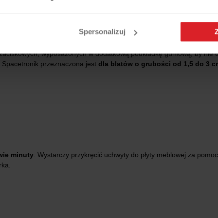
yczny wygląd produktu przedstawia pierwsze zdjęcie w galerii produktu)
Spersonalizuj
iskowych, wyposażonych w dodatkową podkładkę gumową, by nie uszk
o Spacetronik przeznaczona jest
dla blatów o grubości od 1,5 do 3 c
wie minuty
. Wystarczy przykręcić uchwyty do płyty meblowej za pomo
rka.