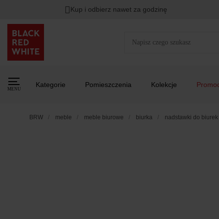
Kup i odbierz nawet za godzinę
Kategorie
Pomieszczenia
Kolekcje
Promoc
MENU
BRW
meble
meble biurowe
biurka
nadstawki do biurek