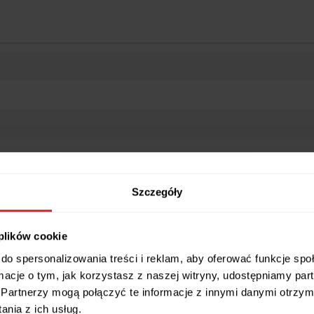
Wszystkie wymiary i cechy produktu
Szczegóły
 plików cookie
do spersonalizowania treści i reklam, aby oferować funkcje sp
 do biurka 60x20 cm
ormacje o tym, jak korzystasz z naszej witryny, udostępniamy p
Partnerzy mogą połączyć te informacje z innymi danymi otrzym
 z drewna bambusowego
, która podnosi ekran o 13,4 cm i zapewnia b
je się również do laptopa oraz przechowywania dowolnych przedmiotów.
nia z ich usług.