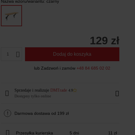
Nazwa wzoru/wariantu:
czarny
129 zł
1
Dodaj do koszyka
lub Zadzwoń i zamów
+48 84 685 02 02
Sprzedaje i realizuje
DMTrade
4.9
Dostępny tylko online
!
Darmowa dostawa od 199 zł
Przesyłka kurierska
5 dni
11 zł