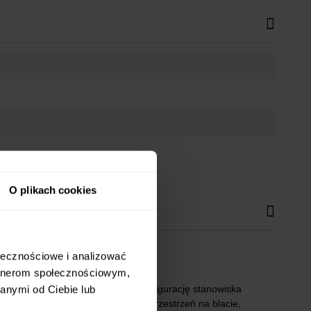
O plikach cookies
ołecznościowe i analizować
artnerom społecznościowym,
anymi od Ciebie lub
ardziej ergonomiczną i wygodną konfigurację stanowiska
 Dzięki półce zyskasz dodatkową przestrzeń na blacie,