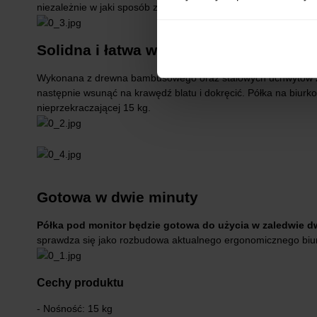
niezależnie w jaki sposób zdecydujesz się ją wykorzystać (fakt
Solidna i łatwa w instalacji
Wykonana z drewna bambusowego oraz stalowych uchwytów zac
następnie wsunąć na krawędź blatu i dokręcić. Półka na biurk
nieprzekraczającej 15 kg.
Gotowa w dwie minuty
Półka pod monitor będzie gotowa do użycia w zaledwie d
sprawdza się jako rozbudowa aktualnego ergonomicznego biu
Cechy produktu
- Nośność: 15 kg