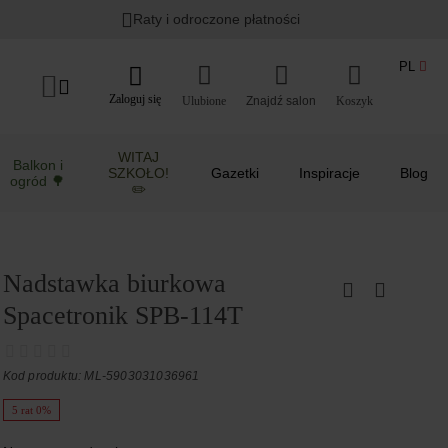
Raty i odroczone płatności
PL
Zaloguj się
Ulubione
Koszyk
WITAJ
Balkon i
SZKOŁO!
Gazetki
Inspiracje
Blog
ogród 🌳
✏️
Nadstawka biurkowa
Spacetronik SPB-114T
Kod produktu: ML-5903031036961
5 rat 0%