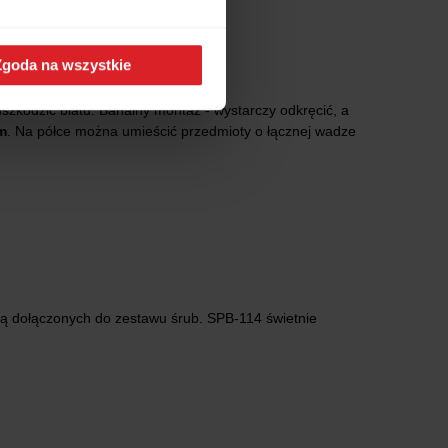
.
Zgoda na wszystkie
odzić blatu. Banalny montaż - wystarczy odkręcić, a
m
. Na półce można umieścić przedmioty o łącznej wadze
cą dołączonych do zestawu śrub. SPB-114 świetnie