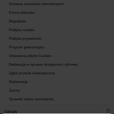
Dostawa zamówień internetowych
Formy płatności
Regulamin
Polityka cookies
Polityka prywatności
Program gwarancyjny
Ustawienia plików Cookies
Deklaracja w sprawie dostępności cyfrowej
Zgłoś produkt niebezpieczny
Reklamacje
Zwroty
Sprawdź status zamówienia
Zakupy