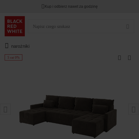
Kup i odbierz nawet za godzinę
narożniki
5 rat 0%