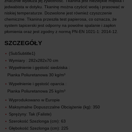
znacznie wydłuża jej żywotność. Tkanina jest niezwykle miękka i
jedwabista w dotyku. Tkaninę można czyścić wodą i prasować w
niskiej temperaturze. Dozwolone jest również czyszczenie
chemiczne. Tkanina przeszła test papierosa, co oznacza, że
system tapicerski jest odporny na powolne spalanie i zapłon
płomienia oraz jest zgodny z normą PN-EN 1021-1: 2014-12.
SZCZEGÓŁY
{SubSubtitle1}
Wymiary : 282x282x70 cm
Wypełnienie i gęstość siedziska :
Pianka Poliuretanowa 30 kg/m³
Wypełnienie i gęstość oparcia :
Pianka Poliuretanowa 25 kg/m³
Wyprodukowano w Europie
Maksymalne Dopuszczalne Obciążenie (kg): 350
Sprężyny: Tak (Faliste)
Szerokość Szezlonga (cm): 63
Głębokość Szezlonga (cm): 225