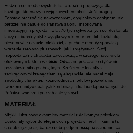
Rodzina sof modułowych Bellis to idealna propozycja dla
każdego, kto marzy o wyjątkowych meblach. Jeśli pragną
Państwo otaczać się nowoczesnym, oryginalnym designem, nic
bardziej nie pasuje do Państwa salonu. Inspirowana
innowacyjnym projektem z lat 70-tych sylwetka tych sof doskonale
łączy niebanalny styl z wyjątkowym komfortem. Ich kształt daje
niesamowite uczucie miękkości, a puchate moduły sprawiają
wrażenie zarówno pluszowych, jak i sprężystych. Swój
niepowtarzalny charakter zawdzięczają w szczególności wielu
efektownym fałdom w obiciu. Odważne połączenie stylów nie
pozostawia nikogo obojętnym. Sześcienne kształty z
zaokrąglonymi krawędziami są eleganckie, ale nadal mają
swobodny charakter. Różnorodność modułów pozwala na
tworzenie indywidualnych kombinacji, idealnie dopasowanych do
Państwa wnętrza i potrzeb estetycznych.
MATERIAŁ
Miękki, luksusowy aksamitny materiał z delikatnym połyskiem.
Doskonały wybór do eleganckich projektów mebli. Tkanina ta
charakteryzuje się bardzo dobrą odpornością na ścieranie, co