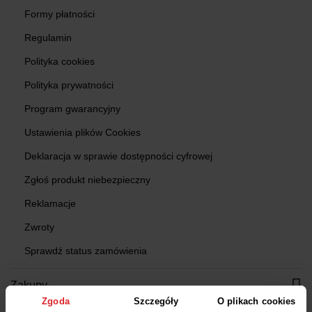
Formy płatności
Regulamin
Polityka cookies
Polityka prywatności
Program gwarancyjny
Ustawienia plików Cookies
Deklaracja w sprawie dostępności cyfrowej
Zgłoś produkt niebezpieczny
Reklamacje
Zwroty
Sprawdź status zamówienia
Zakupy
Zgoda
Szczegóły
O plikach cookies
Znajdź Salon