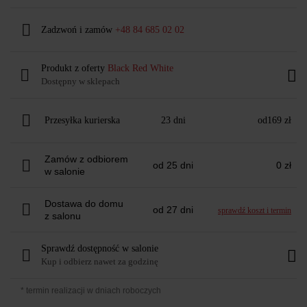
Zadzwoń i zamów
+48 84 685 02 02
Produkt z oferty
Black Red White
Dostępny w sklepach
Przesyłka kurierska
23 dni
od
169 zł
Zamów z odbiorem
od 25 dni
0 zł
w salonie
Dostawa do domu
od 27 dni
sprawdź koszt i termin
z salonu
Sprawdź dostępność w salonie
Kup i odbierz nawet za godzinę
* termin realizacji w dniach roboczych