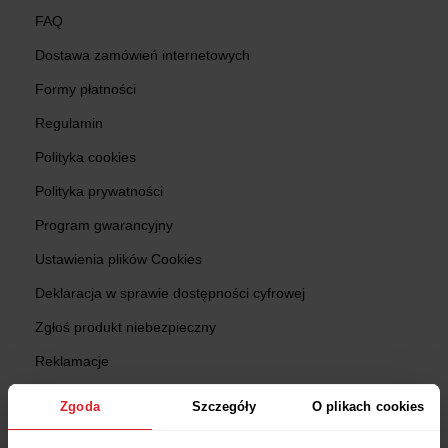
FAQ
Dostawa zamówień internetowych
Formy płatności
Regulamin
Polityka cookies
Polityka prywatności
Program gwarancyjny
Ustawienia plików Cookies
Deklaracja w sprawie dostępności cyfrowej
Zgłoś produkt niebezpieczny
Reklamacje
Zwroty
Zgoda
Szczegóły
O plikach cookies
Sprawdź status zamówienia