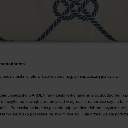
 wodoodporna
 będzie pięknie, ale w Twoim domu najpiękniej. Zacznij już dzisiaj!
:
kiemu siedzisku GARDEN na krzesło wykonanemu z wodoodpornej tkanin
ne do użytku na zewnątrz, na przykład w ogrodzie, na tarasie czy na b
zystości. Poduszka na krzesło posiada odpowiednio dobrane wypełnienie
ęki temu siedzisko pozostaje na swoim miejscu i nie przesuwa się podcz