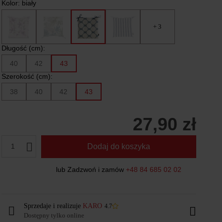
Kolor:
biały
+ 3
Długość (cm):
40
42
43
Szerokość (cm):
38
40
42
43
27,90 zł
1
Dodaj do koszyka
lub Zadzwoń i zamów
+48 84 685 02 02
Sprzedaje i realizuje
KARO
4.7
Dostępny tylko online