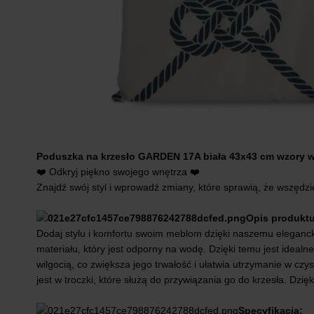
Poduszka na krzesło GARDEN 17A biała 43x43 cm wzory
❤️ Odkryj piękno swojego wnętrza ❤️
Znajdź swój styl i wprowadź zmiany, które sprawią, że wszędzie
Opis produktu
Dodaj stylu i komfortu swoim meblom dzięki naszemu eleganc
materiału, który jest odporny na wodę. Dzięki temu jest ideal
wilgocią, co zwiększa jego trwałość i ułatwia utrzymanie w c
jest w troczki, które służą do przywiązania go do krzesła. Dzi
Specyfikacja: