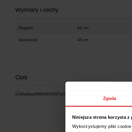
Wymiary i cechy
Długość
43 cm
Szerokość
43 cm
Opis
Zgoda
Niniejsza strona korzysta z
Wykorzystujemy pliki cookie 