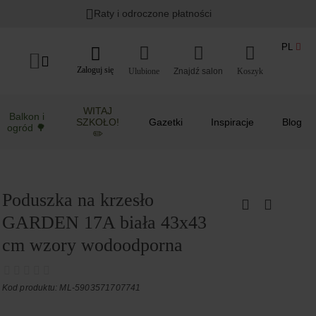
Raty i odroczone płatności
PL
Zaloguj się
Ulubione
Koszyk
WITAJ
Balkon i
SZKOŁO!
Gazetki
Inspiracje
Blog
ogród 🌳
✏️
Poduszka na krzesło
GARDEN 17A biała 43x43
cm wzory wodoodporna
Kod produktu: ML-5903571707741