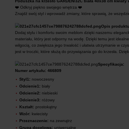
Poduszka na krzesło GARDEN/32C biała 40x38 cm kwiat
❤️ Odkryj piękno swojego wnętrza ❤️
Znajdź swój styl i wprowadź zmiany, które sprawią, że wszędzie
Opis produktu
Dodaj stylu i komfortu swoim meblom dzięki naszemu eleganc
materiału, który jest odporny na wodę. Dzięki temu jest ideal
wilgocią, co zwiększa jego trwałość i ułatwia utrzymanie w c
jest w troczki, które służą do przywiązania go do krzesła. Dzi
Specyfikacja:
Numer artykułu: 466809
Styl1:
nowoczesny
Odcienie1:
biały
Odcienie2:
niebieski
Odcienie3:
różowy
Kształt:
prostokątny
Wzór:
kwiecisty
Przeznaczenie:
na zewnątrz
Grupa docelowa:
uniwersalne