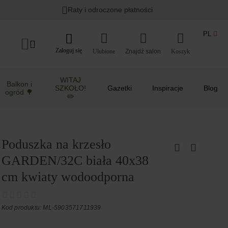
Raty i odroczone płatności
PL
Zaloguj się
Ulubione
Koszyk
WITAJ
Balkon i
SZKOŁO!
Gazetki
Inspiracje
Blog
ogród 🌳
✏️
Poduszka na krzesło
GARDEN/32C biała 40x38
cm kwiaty wodoodporna
Kod produktu: ML-5903571711939