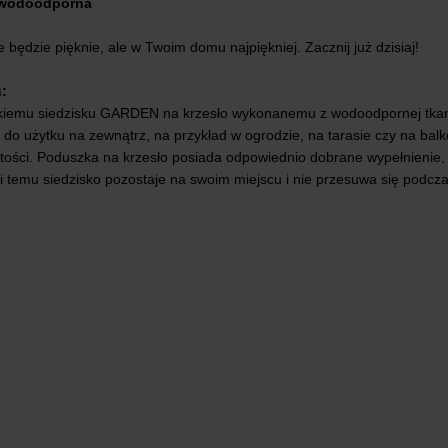
y wodoodporna
 będzie pięknie, ale w Twoim domu najpiękniej. Zacznij już dzisiaj!
:
kiemu siedzisku GARDEN na krzesło wykonanemu z wodoodpornej tkanin
ne do użytku na zewnątrz, na przykład w ogrodzie, na tarasie czy na b
zystości. Poduszka na krzesło posiada odpowiednio dobrane wypełnienie
ęki temu siedzisko pozostaje na swoim miejscu i nie przesuwa się podcz