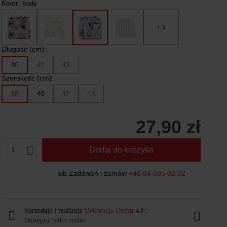
Kolor:
biały
+ 3
Długość (cm):
40
42
43
Szerokość (cm):
38
40
42
43
27,90 zł
1
Dodaj do koszyka
lub Zadzwoń i zamów
+48 84 685 02 02
Sprzedaje i realizuje
Dekoracja Domu
4.9
Dostępny tylko online