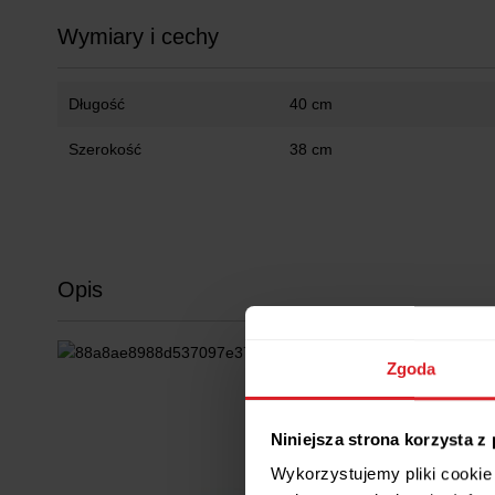
Wymiary i cechy
Długość
40 cm
Szerokość
38 cm
Opis
Zgoda
Niniejsza strona korzysta z
Wykorzystujemy pliki cookie 