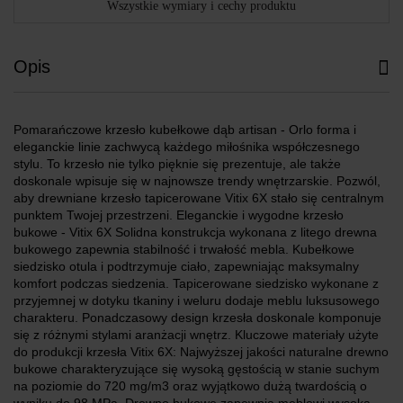
Wszystkie wymiary i cechy produktu
Opis
Pomarańczowe krzesło kubełkowe dąb artisan - Orlo forma i
eleganckie linie zachwycą każdego miłośnika współczesnego
stylu. To krzesło nie tylko pięknie się prezentuje, ale także
doskonale wpisuje się w najnowsze trendy wnętrzarskie. Pozwól,
aby drewniane krzesło tapicerowane Vitix 6X stało się centralnym
punktem Twojej przestrzeni. Eleganckie i wygodne krzesło
bukowe - Vitix 6X Solidna konstrukcja wykonana z litego drewna
bukowego zapewnia stabilność i trwałość mebla. Kubełkowe
siedzisko otula i podtrzymuje ciało, zapewniając maksymalny
komfort podczas siedzenia. Tapicerowane siedzisko wykonane z
przyjemnej w dotyku tkaniny i weluru dodaje meblu luksusowego
charakteru. Ponadczasowy design krzesła doskonale komponuje
się z różnymi stylami aranżacji wnętrz. Kluczowe materiały użyte
do produkcji krzesła Vitix 6X: Najwyższej jakości naturalne drewno
bukowe charakteryzujące się wysoką gęstością w stanie suchym
na poziomie do 720 mg/m3 oraz wyjątkowo dużą twardością o
wyniku do 98 MPa. Drewno bukowe zapewnia meblowi wysoką