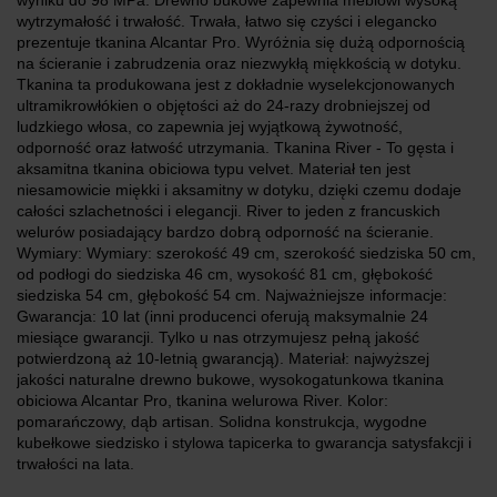
wytrzymałość i trwałość. Trwała, łatwo się czyści i elegancko
prezentuje tkanina Alcantar Pro. Wyróżnia się dużą odpornością
na ścieranie i zabrudzenia oraz niezwykłą miękkością w dotyku.
Tkanina ta produkowana jest z dokładnie wyselekcjonowanych
ultramikrowłókien o objętości aż do 24-razy drobniejszej od
ludzkiego włosa, co zapewnia jej wyjątkową żywotność,
odporność oraz łatwość utrzymania. Tkanina River - To gęsta i
aksamitna tkanina obiciowa typu velvet. Materiał ten jest
niesamowicie miękki i aksamitny w dotyku, dzięki czemu dodaje
całości szlachetności i elegancji. River to jeden z francuskich
welurów posiadający bardzo dobrą odporność na ścieranie.
Wymiary: Wymiary: szerokość 49 cm, szerokość siedziska 50 cm,
od podłogi do siedziska 46 cm, wysokość 81 cm, głębokość
siedziska 54 cm, głębokość 54 cm.​ Najważniejsze informacje:
Gwarancja: 10 lat (inni producenci oferują maksymalnie 24
miesiące gwarancji. Tylko u nas otrzymujesz pełną jakość
potwierdzoną aż 10-letnią gwarancją). Materiał: najwyższej
jakości naturalne drewno bukowe, wysokogatunkowa tkanina
obiciowa Alcantar Pro, tkanina welurowa River. Kolor:
pomarańczowy, dąb artisan. Solidna konstrukcja, wygodne
kubełkowe siedzisko i stylowa tapicerka to gwarancja satysfakcji i
trwałości na lata.