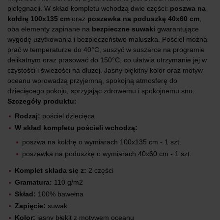
pielęgnacji. W skład kompletu wchodzą dwie części:
poszwa na
kołdrę 100x135 cm
oraz
poszewka na poduszkę 40x60 cm
,
oba elementy zapinane na
bezpieczne suwaki
gwarantujące
wygodę użytkowania i bezpieczeństwo maluszka. Pościel można
prać w temperaturze do 40°C, suszyć w suszarce na programie
delikatnym oraz prasować do 150°C, co ułatwia utrzymanie jej w
czystości i świeżości na dłużej. Jasny błękitny kolor oraz motyw
oceanu wprowadzą przyjemną, spokojną atmosferę do
dziecięcego pokoju, sprzyjając zdrowemu i spokojnemu snu.
Szczegóły produktu:
Rodzaj:
pościel dziecięca
W skład kompletu pościeli wchodzą:
poszwa na kołdrę o wymiarach 100x135 cm - 1 szt.
poszewka na poduszkę o wymiarach 40x60 cm - 1 szt.
Komplet składa się z:
2 części
Gramatura:
110 g/m2
Skład:
100% bawełna
Zapięcie:
suwak
Kolor:
jasny błękit z motywem oceanu