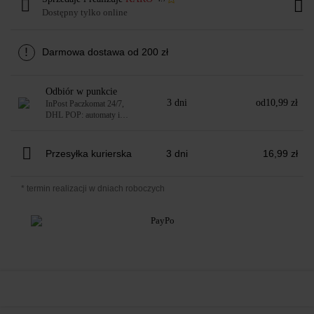
Dostępny tylko online
!
Darmowa dostawa od 200 zł
Odbiór w punkcie
3 dni
od
10,99 zł
InPost Paczkomat 24/7,
DHL POP: automaty i
punkty
Przesyłka kurierska
3 dni
16,99 zł
* termin realizacji w dniach roboczych