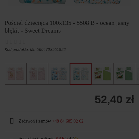
Pościel dziecięca 100x135 - 5508 B - ocean jasny
błękit - Sweet Dreams
Kod produktu: ML-5904708951822
52,40 zł
Zadzwoń i zamów
+48 84 685 02 02
Sprzedaje i realizuje
KARO
4.7