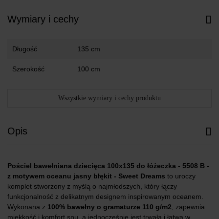
Wymiary i cechy
Długość
135 cm
Szerokość
100 cm
Wszystkie wymiary i cechy produktu
Opis
Pościel bawełniana dziecięca 100x135 do łóżeczka - 5508 B -
z motywem oceanu jasny błękit - Sweet Dreams
to uroczy
komplet stworzony z myślą o najmłodszych, który łączy
funkcjonalność z delikatnym designem inspirowanym oceanem.
Wykonana z
100% bawełny o gramaturze 110 g/m2
, zapewnia
miękkość i komfort snu, a jednocześnie jest trwała i łatwa w