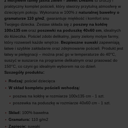
z motywem farmy jasna zieleń - Sweet Dreams
to uroczy i
praktyczny komplet pościeli, który stworzy przytulną atmosferę w
dziecięcym pokoju. Wykonana w 100% z
naturalnej bawełny o
gramaturze 110 g/m2
, gwarantuje miękkość i komfort snu
Twojego dziecka. Zestaw składa się z
poszwy na kołdrę
100x135 cm
oraz
poszewki na poduszkę 40x60 cm
, idealnych
do łóżeczka. Pościel zdobi delikatny, jasny zielony motyw farmy,
który rozweseli każde wnętrze.
Bezpieczne suwaki
zapewniają
łatwe i szybkie zakładanie oraz zdejmowanie pościeli. Produkt jest
łatwy w pielęgnacji – można prać go w temperaturze do 40°C,
suszyć w suszarce na programie delikatnym oraz prasować do
150°C, co czyni go idealnym wyborem na co dzień.
Szczegóły produktu:
Rodzaj:
pościel dziecięca
W skład kompletu pościeli wchodzą:
poszwa na kołdrę w rozmiarze 100x135 cm - 1 szt.
poszewka na poduszkę w rozmiarze 40x60 cm - 1 szt.
Skład:
100% bawełna
Gramatura:
110 g/m2
Zapięcie:
suwaki