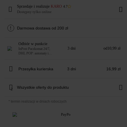
Sprzedaje i realizuje
KARO
4.7
Dostępny tylko online
!
Darmowa dostawa od 200 zł
Odbiór w punkcie
3 dni
od
10,99 zł
InPost Paczkomat 24/7,
DHL POP: automaty i
punkty
Przesyłka kurierska
3 dni
16,99 zł
Wszystkie oferty do produktu
2
* termin realizacji w dniach roboczych