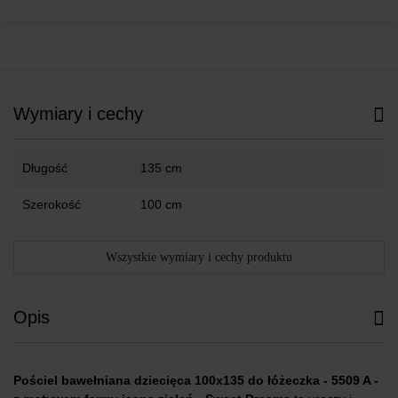
Wymiary i cechy
Długość
135 cm
Szerokość
100 cm
Wszystkie wymiary i cechy produktu
Opis
Pościel bawełniana dziecięca 100x135 do łóżeczka - 5509 A -