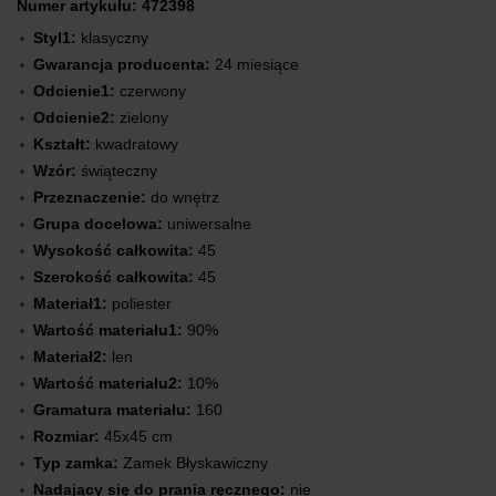
Numer artykułu: 472398
Styl1:
klasyczny
Gwarancja producenta:
24 miesiące
Odcienie1:
czerwony
Odcienie2:
zielony
Kształt:
kwadratowy
Wzór:
świąteczny
Przeznaczenie:
do wnętrz
Grupa docelowa:
uniwersalne
Wysokość całkowita:
45
Szerokość całkowita:
45
Materiał1:
poliester
Wartość materiału1:
90%
Materiał2:
len
Wartość materiału2:
10%
Gramatura materiału:
160
Rozmiar:
45x45 cm
Typ zamka:
Zamek Błyskawiczny
Nadający się do prania ręcznego:
nie