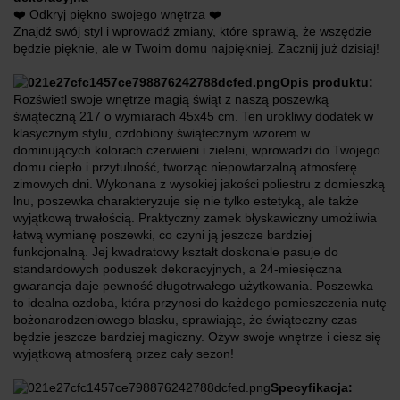
❤️ Odkryj piękno swojego wnętrza ❤️
Znajdź swój styl i wprowadź zmiany, które sprawią, że wszędzie
będzie pięknie, ale w Twoim domu najpiękniej. Zacznij już dzisiaj!
Opis produktu:
Rozświetl swoje wnętrze magią świąt z naszą poszewką
świąteczną 217 o wymiarach 45x45 cm. Ten urokliwy dodatek w
klasycznym stylu, ozdobiony świątecznym wzorem w
dominujących kolorach czerwieni i zieleni, wprowadzi do Twojego
domu ciepło i przytulność, tworząc niepowtarzalną atmosferę
zimowych dni. Wykonana z wysokiej jakości poliestru z domieszką
lnu, poszewka charakteryzuje się nie tylko estetyką, ale także
wyjątkową trwałością. Praktyczny zamek błyskawiczny umożliwia
łatwą wymianę poszewki, co czyni ją jeszcze bardziej
funkcjonalną. Jej kwadratowy kształt doskonale pasuje do
standardowych poduszek dekoracyjnych, a 24-miesięczna
gwarancja daje pewność długotrwałego użytkowania. Poszewka
to idealna ozdoba, która przynosi do każdego pomieszczenia nutę
bożonarodzeniowego blasku, sprawiając, że świąteczny czas
będzie jeszcze bardziej magiczny. Ożyw swoje wnętrze i ciesz się
wyjątkową atmosferą przez cały sezon!
Specyfikacja: