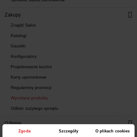
Zakupy
Znajdź Salon
Katalogi
Gazetki
Konfiguratory
Projektowanie kuchni
Karty upominkowe
Regulaminy promocji
Wycofane produkty
Odbiór zużytego sprzętu
O firmie
Zgoda
Szczegóły
O plikach cookies
O nas