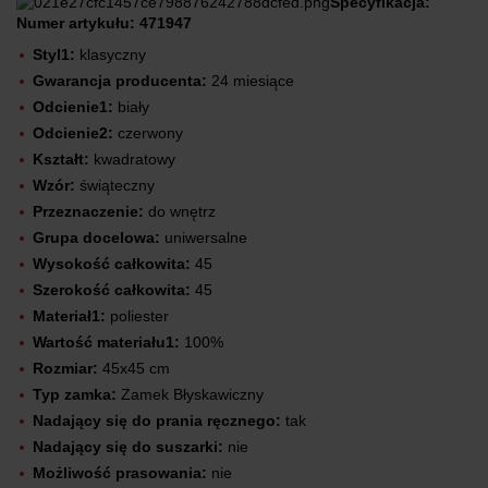
Specyfikacja:
Numer artykułu: 471947
Styl1:
klasyczny
Gwarancja producenta:
24 miesiące
Odcienie1:
biały
Odcienie2:
czerwony
Kształt:
kwadratowy
Wzór:
świąteczny
Przeznaczenie:
do wnętrz
Grupa docelowa:
uniwersalne
Wysokość całkowita:
45
Szerokość całkowita:
45
Materiał1:
poliester
Wartość materiału1:
100%
Rozmiar:
45x45 cm
Typ zamka:
Zamek Błyskawiczny
Nadający się do prania ręcznego:
tak
Nadający się do suszarki:
nie
Możliwość prasowania:
nie