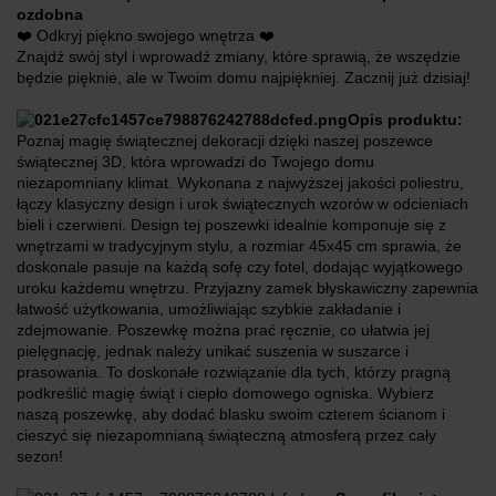
ozdobna
❤️ Odkryj piękno swojego wnętrza ❤️
Znajdź swój styl i wprowadź zmiany, które sprawią, że wszędzie
będzie pięknie, ale w Twoim domu najpiękniej. Zacznij już dzisiaj!
Opis produktu:
Poznaj magię świątecznej dekoracji dzięki naszej poszewce
świątecznej 3D, która wprowadzi do Twojego domu
niezapomniany klimat. Wykonana z najwyższej jakości poliestru,
łączy klasyczny design i urok świątecznych wzorów w odcieniach
bieli i czerwieni. Design tej poszewki idealnie komponuje się z
wnętrzami w tradycyjnym stylu, a rozmiar 45x45 cm sprawia, że
doskonale pasuje na każdą sofę czy fotel, dodając wyjątkowego
uroku każdemu wnętrzu. Przyjazny zamek błyskawiczny zapewnia
łatwość użytkowania, umożliwiając szybkie zakładanie i
zdejmowanie. Poszewkę można prać ręcznie, co ułatwia jej
pielęgnację, jednak należy unikać suszenia w suszarce i
prasowania. To doskonałe rozwiązanie dla tych, którzy pragną
podkreślić magię świąt i ciepło domowego ogniska. Wybierz
naszą poszewkę, aby dodać blasku swoim czterem ścianom i
cieszyć się niezapomnianą świąteczną atmosferą przez cały
sezon!