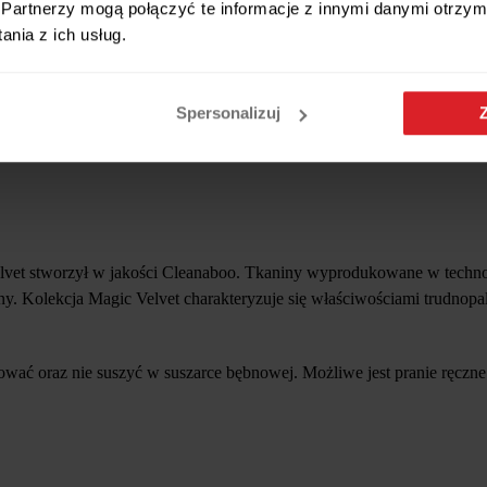
Partnerzy mogą połączyć te informacje z innymi danymi otrzym
nia z ich usług.
aniną tapicerską. Charakteryzuje się wysoką odpornością na ścieranie 
O-TEX.
Spersonalizuj
zewnętrzne, akredytowane instytuty.
lvet stworzył w jakości Cleanaboo. Tkaniny wyprodukowane w techno
iny. Kolekcja Magic Velvet charakteryzuje się właściwościami trudnopa
sować oraz nie suszyć w suszarce bębnowej. Możliwe jest pranie ręcz