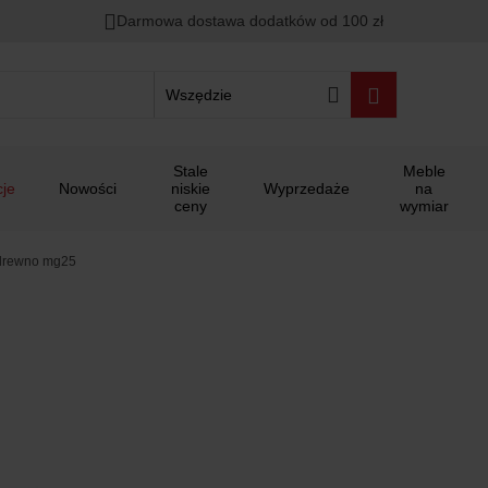
Darmowa dostawa dodatków od 100 zł
Wszędzie
Stale
Meble
je
Nowości
niskie
Wyprzedaże
na
ceny
wymiar
 drewno mg25