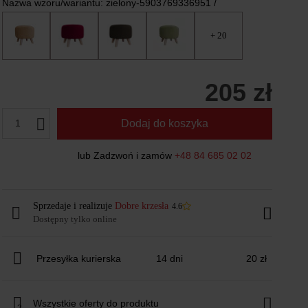
Nazwa wzoru/wariantu:
zielony-5903769336951 /
+ 20
205 zł
1
Dodaj do koszyka
lub Zadzwoń i zamów
+48 84 685 02 02
Sprzedaje i realizuje
Dobre krzesła
4.6
Dostępny tylko online
Przesyłka kurierska
14 dni
20 zł
Wszystkie oferty do produktu