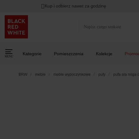
Kup i odbierz nawet za godzinę
Kategorie
Pomieszczenia
Kolekcje
Promoc
MENU
BRW
meble
meble wypoczynkowe
pufy
pufa ala noga