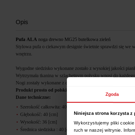
Opis
Pufa
ALA
noga drewno MG25 butelkowa zieleń
Stylowa pufa o ciekawym designie świetnie sprawdzi się we 
wnętrzu.
Wygodne siedzisko wykonane zostało z wysokiej jakości piank
Wytrzymała tkanina w szlachetnym połysku wnosi do każdego
Nogi zostały wykonane z drewna w ich naturalnym kolorze. W 
Produkt prosto od polskiego producenta.
Zgoda
Dane techniczne:
Szerokość całkowita: 40 [cm]
Niniejsza strona korzysta z
Głębokość: 40 [cm]
Wysokość: 36 [cm]
Wykorzystujemy pliki cookie 
Średnica siedziska : 40 [cm]
ruch w naszej witrynie. Inf