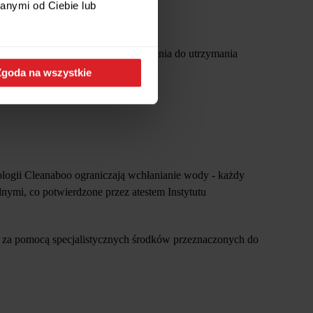
anymi od Ciebie lub
oraz mechacenie. Materiał zastosowania do utrzymania
Zgoda na wszystkie
logii Cleanaboo ograniczają wchłanianie wody - każdy
lnymi, co potwierdzone przez atestem Instytutu
ne za pomocą specjalistycznych środków przeznaczonych do