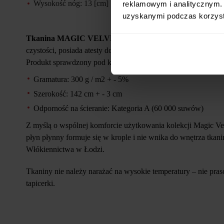
Wysokość nóg: 13 [cm]
reklamowym i analitycznym. 
uzyskanymi podczas korzysta
Tkanina MAGIC VELVET
miękka i aksamitna w dotyku tk
czystości, posiada atesty do użytku komercyjnego oraz OEK
P
rodukt sprawdzony pod kątem substancji szkodliwych przez 
Gramatura: 300 g / m2 + - 5%
Szerokość: 142 cm + - 3 cm
Odporność na ścieranie: Kategoria A (60 000 suwów)
Z myślą o wspólnej komforcie użytkowania kolekcji Magic Ve
płyn płynny formuje się w krople i nie wnika do wnętrza tkan
Włókiennictwa w Łodzi.
Tkaniny nie należy narażać na wysokie temperatury – nie pra
tapicerki.