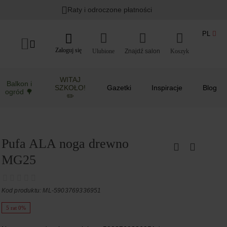
Raty i odroczone płatności
PL
Zaloguj się
Ulubione
Koszyk
WITAJ
Balkon i
SZKOŁO!
Gazetki
Inspiracje
Blog
ogród 🌳
✏️
Pufa ALA noga drewno
MG25
Kod produktu: ML-5903769336951
5 rat 0%