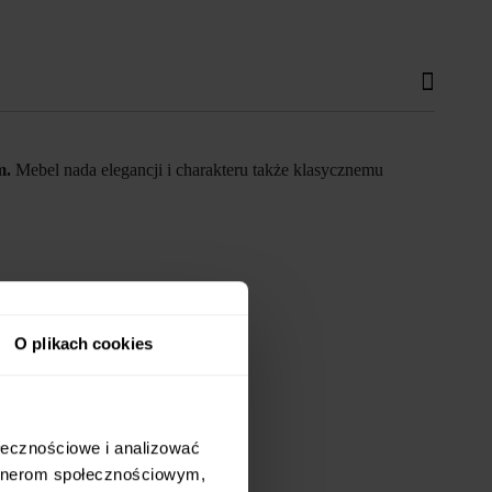
m.
Mebel nada elegancji i charakteru także klasycznemu
O plikach cookies
ołecznościowe i analizować
artnerom społecznościowym,