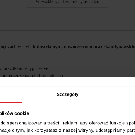
Wszystkie wymiary i cechy produktu
wnętrzach w stylu
industrialnym, nowoczesnym oraz skandynawski
i oraz tkaniny typu
velvet
.
 pomieszczenia odrobinę luksusu.
zestawie są 4 szt. nóg.
Szczegóły
 plików cookie
do spersonalizowania treści i reklam, aby oferować funkcje sp
ormacje o tym, jak korzystasz z naszej witryny, udostępniamy p