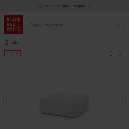
Kup i odbierz nawet za godzinę
pufy
5 rat 0%