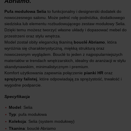
Abriamo.
Pufa modułowa Selia
to funkcjonalny i designerski dodatek do
nowoczesnego salonu. Może pełnić rolę podnóżka, dodatkowego
siedziska lub elementu rozbudowującego zestaw modułowy Selia.
Dzięki temu możesz tworzyć własne układy i dopasować mebel do
przestrzeni oraz stylu wnętrza.
Model został obity elegancką tkaniną
bouclé Abriamo
, która
wyróżnia się charakterystyczną, miękką strukturą oraz
nowoczesnym wyglądem. Bouclé to jeden z najpopularniejszych
materiałów w trendach wnętrzarskich, idealny do aranżacji w stylu
skandynawskim, minimalistycznym i premium.
Komfort użytkowania zapewnia połączenie
pianki HR
oraz
sprężyny falistej
, które odpowiadają za sprężystość, trwałość i
wygodne podparcie.
Specyfikacja
Model
: Selia
Typ
: pufa modułowa
Kolekcja
: Selia (system modułowy)
Tkanina
: bouclé Abriamo