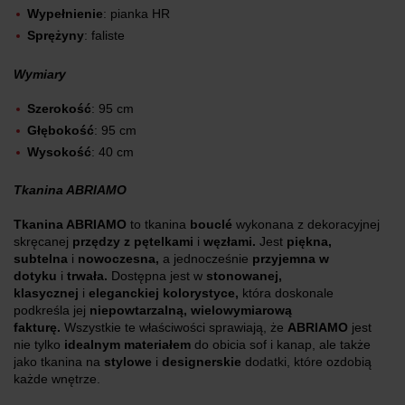
Wypełnienie
: pianka HR
Sprężyny
: faliste
Wymiary
Szerokość
: 95 cm
Głębokość
: 95 cm
Wysokość
: 40 cm
Tkanina ABRIAMO
Tkanina ABRIAMO
to tkanina
bouclé
wykonana z dekoracyjnej
skręcanej
przędzy
z pętelkami
i
węzłami.
Jest
piękna,
subtelna
i
nowoczesna,
a jednocześnie
przyjemna
w
dotyku
i
trwała.
Dostępna jest w
stonowanej,
klasycznej
i
eleganckiej kolorystyce,
która doskonale
podkreśla jej
niepowtarzalną, wielowymiarową
fakturę.
Wszystkie te właściwości sprawiają, że
ABRIAMO
jest
nie tylko
idealnym materiałem
do obicia sof i kanap, ale także
jako tkanina na
stylowe
i
designerskie
dodatki, które ozdobią
każde wnętrze.