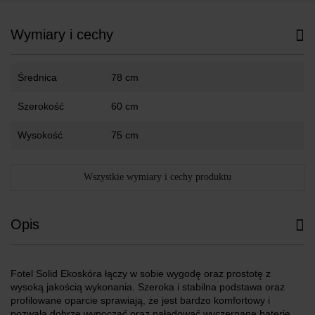
Wymiary i cechy
Średnica
78 cm
Szerokość
60 cm
Wysokość
75 cm
Wszystkie wymiary i cechy produktu
Opis
Fotel Solid Ekoskóra łączy w sobie wygodę oraz prostotę z
wysoką jakością wykonania. Szeroka i stabilna podstawa oraz
profilowane oparcie sprawiają, że jest bardzo komfortowy i
pozwala dobrze wypocząć oraz naładować wyczerpane baterie.