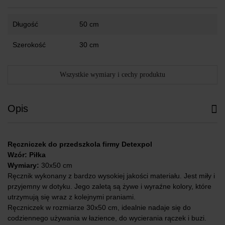
Długość
50 cm
Szerokość
30 cm
Wszystkie wymiary i cechy produktu
Opis
Ręczniczek do przedszkola firmy Detexpol
Wzór: Piłka
Wymiary:
30x50 cm
Ręcznik wykonany z bardzo wysokiej jakości materiału. Jest miły i
przyjemny w dotyku. Jego zaletą są żywe i wyraźne kolory, które
utrzymują się wraz z kolejnymi praniami.
Ręczniczek w rozmiarze 30x50 cm, idealnie nadaje się do
codziennego używania w łazience, do wycierania rączek i buzi.