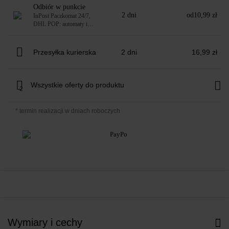
Odbiór w punkcie
2 dni
od
10,99 zł
InPost Paczkomat 24/7,
DHL POP: automaty i
punkty
Przesyłka kurierska
2 dni
16,99 zł
Wszystkie oferty do produktu
2
* termin realizacji w dniach roboczych
Wymiary i cechy