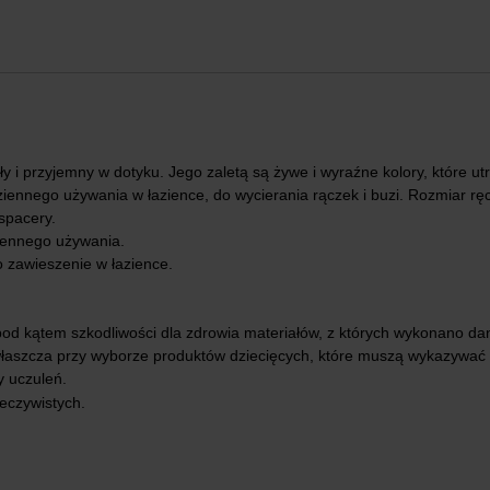
y i przyjemny w dotyku. Jego zaletą są żywe i wyraźne kolory, które ut
iennego używania w łazience, do wycierania rączek i buzi. Rozmiar rę
spacery.
iennego używania.
 zawieszenie w łazience.
d kątem szkodliwości dla zdrowia materiałów, z których wykonano dany 
zwłaszcza przy wyborze produktów dziecięcych, które muszą wykazywać 
y uczuleń.
eczywistych.