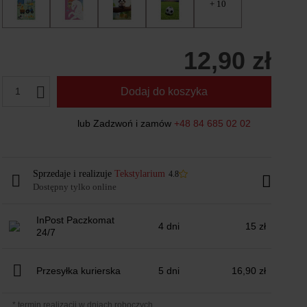
+ 10
12,90 zł
1
Dodaj do koszyka
lub Zadzwoń i zamów
+48 84 685 02 02
Sprzedaje i realizuje
Tekstylarium
4.8
Dostępny tylko online
InPost Paczkomat
4 dni
15 zł
24/7
Przesyłka kurierska
5 dni
16,90 zł
* termin realizacji w dniach roboczych