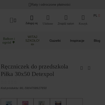
Raty i odroczone płatności
PL
Zaloguj się
Ulubione
Koszyk
WITAJ
Balkon i
SZKOŁO!
Gazetki
Inspiracje
Blog
ogród 🌳
✏️
Ręczniczek do przedszkola
Piłka 30x50 Detexpol
Kod produktu: ML-5904708927650