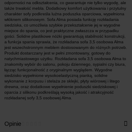
odporności na odkształcenia, co gwarantuje nie tylko wygodę, ale
także trwałość mebla. Dodatkowy komfort użytkowania i przytulny
charakter sofy podkreśla luźna poduszka oparciowa, wypełniona
włóknem silikonowym. Sofa Alma posiada funkcję rozkładania
siedziska, co umożliwia szybkie przekształcenie jej w wygodne
miejsce do spania, co jest praktyczne zwłaszcza w przypadku
gości. Solidne plastikowe nóżki gwarantują stabilność konstrukcji,
a funkcja spania sprawia, że rozkładana sofa 3,5 osobowa Alma
jest wszechstronnym meblem dostosowanym do różnych potrzeb.
Produkt dostarczany jest w pełni zmontowany, gotowy do
natychmiastowego użytku. Rozkładana sofa 3,5 osobowa Alma to
znakomity wybór do salonu, pokoju dziennego, sypialni czy biura,
łącząc funkcjonalność z oryginalnym wyglądem. Wygodne
siedzisko wypełnione wysokoelastyczną pianką, solidne
wykonanie z korpusu i stelaża ze sklejki, płyty wiórowej i litego
drewna, oraz dodatkowe wypełnienie poduszki siedziskowej i
oparcia z silikonu podkreślają wysoką jakość i atrakcyjność
rozkładanej sofy 3,5 osobowej Alma.
Opinie