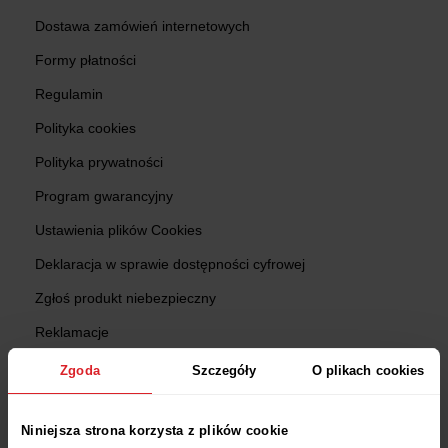
Dostawa zamówień internetowych
Formy płatności
Regulamin
Polityka cookies
Polityka prywatności
Program gwarancyjny
Ustawienia plików Cookies
Deklaracja w sprawie dostępności cyfrowej
Zgłoś produkt niebezpieczny
Reklamacje
Zwroty
Zgoda
Szczegóły
O plikach cookies
Sprawdź status zamówienia
Niniejsza strona korzysta z plików cookie