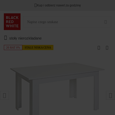
Kup i odbierz nawet za godzinę
stoły nierozkładane
20 RAT 0%
STALE NISKA CENA