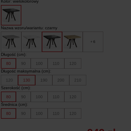
Kolor:
wielokolorowy
Nazwa wzoru/wariantu:
czarny
+ 6
Długość (cm):
80
90
100
110
120
Długość maksymalna (cm):
120
130
190
200
210
Szerokość (cm):
80
90
100
110
120
Średnica (cm):
80
90
100
110
120