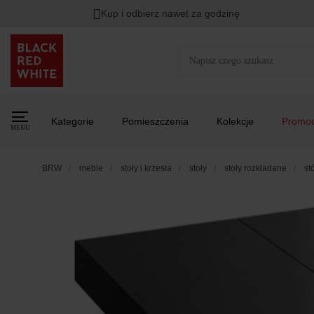
Kup i odbierz nawet za godzinę
Kategorie
Pomieszczenia
Kolekcje
Promoc
MENU
BRW
meble
stoły i krzesła
stoły
stoły rozkładane
st