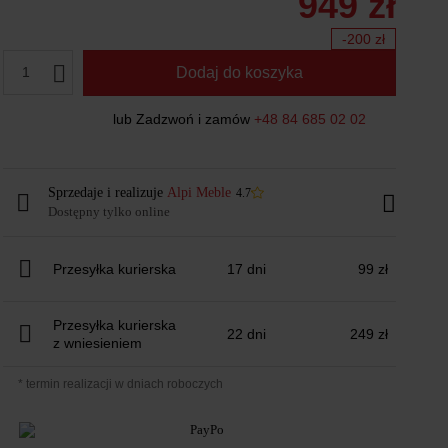
949 zł
-200 zł
1
Dodaj do koszyka
lub Zadzwoń i zamów
+48 84 685 02 02
Sprzedaje i realizuje
Alpi Meble
4.7
Dostępny tylko online
Przesyłka kurierska
17 dni
99 zł
Przesyłka kurierska
22 dni
249 zł
z wniesieniem
* termin realizacji w dniach roboczych