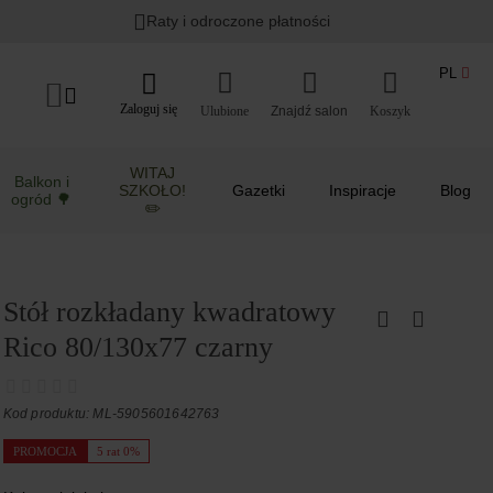
Raty i odroczone płatności
PL
Zaloguj się
Ulubione
Koszyk
WITAJ
Balkon i
SZKOŁO!
Gazetki
Inspiracje
Blog
ogród 🌳
✏️
Stół rozkładany kwadratowy
Rico 80/130x77 czarny
Kod produktu: ML-5905601642763
PROMOCJA
5 rat 0%