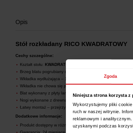
Opis
Stół rozkładany RICO KWADRATOWY
Cechy szczególne:
Kształt stołu:
KWADRATOWY
Brzeg blatu pogrubiany do 36 mm
Zgoda
Wkładka wydłużająca – 1 sztuka 50 cm
Wkładka nie chowa się pod blat
Blat wykonany z płyty laminowanej oklejonej PCV
Niniejsza strona korzysta z
Nogi wykonane z drewna bukowego
Wykorzystujemy pliki cookie 
Łatwy montaż – przejrzysta instrukcja oraz wszystkie potrz
ruch w naszej witrynie. Inf
Dodatkowe informacje:
reklamowym i analitycznym. 
Produkt dostępny w różnych kolorach
uzyskanymi podczas korzysta
Gwarancja: 24 miesiące