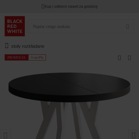
Kup i odbierz nawet za godzinę
stoły rozkładane
PROMOCJA
5 rat 0%