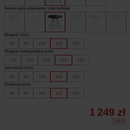
Nazwa wzoru/wariantu:
czarny/biały
Długość (cm):
80
90
100
110
120
Długość maksymalna (cm):
130
190
200
210
220
Szerokość (cm):
80
90
100
110
120
Średnica (cm):
80
90
100
110
120
1 249 zł
-200 zł