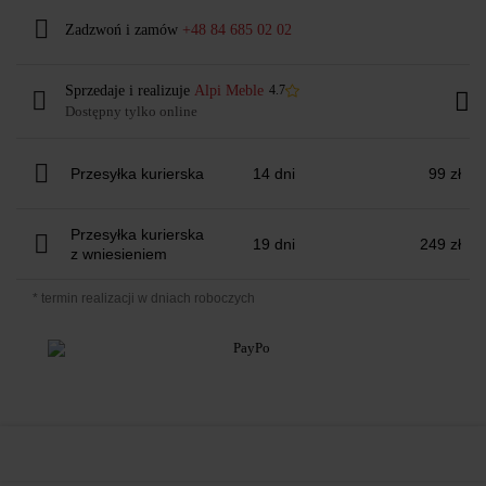
Zadzwoń i zamów
+48 84 685 02 02
Sprzedaje i realizuje
Alpi Meble
4.7
Dostępny tylko online
Przesyłka kurierska
14 dni
99 zł
Przesyłka kurierska
19 dni
249 zł
z wniesieniem
* termin realizacji w dniach roboczych