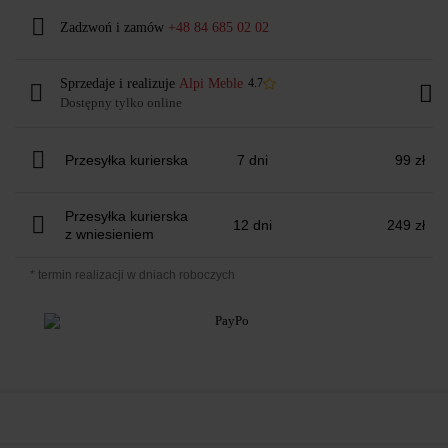
Zadzwoń i zamów
+48 84 685 02 02
Sprzedaje i realizuje
Alpi Meble
4.7
Dostępny tylko online
Przesyłka kurierska
7 dni
99 zł
Przesyłka kurierska
12 dni
249 zł
z wniesieniem
* termin realizacji w dniach roboczych