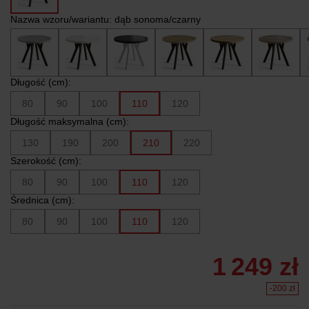
Nazwa wzoru/wariantu:
dąb sonoma/czarny
Długość (cm):
80
90
100
110
120
Długość maksymalna (cm):
130
190
200
210
220
Szerokość (cm):
80
90
100
110
120
Średnica (cm):
80
90
100
110
120
1 249 zł
-200 zł