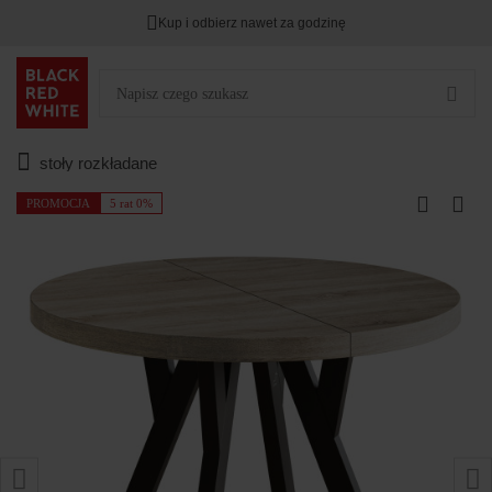
Kup i odbierz nawet za godzinę
stoły rozkładane
PROMOCJA
5 rat 0%