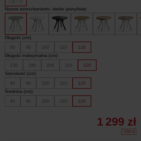
Nazwa wzoru/wariantu:
atelier jasny/biały
Długość (cm):
80
90
100
110
120
Długość maksymalna (cm):
130
190
200
210
220
Szerokość (cm):
80
90
100
110
120
Średnica (cm):
80
90
100
110
120
1 299 zł
-200 zł