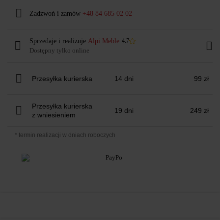
Zadzwoń i zamów
+48 84 685 02 02
Sprzedaje i realizuje
Alpi Meble
4.7
Dostępny tylko online
Przesyłka kurierska
14 dni
99 zł
Przesyłka kurierska
19 dni
249 zł
z wniesieniem
* termin realizacji w dniach roboczych