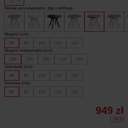
Nazwa wzoru/wariantu:
dąb craft/biały
Długość (cm):
80
90
100
110
120
Długość maksymalna (cm):
130
190
200
210
220
Szerokość (cm):
80
90
100
110
120
Średnica (cm):
80
90
100
110
120
949 zł
-200 zł