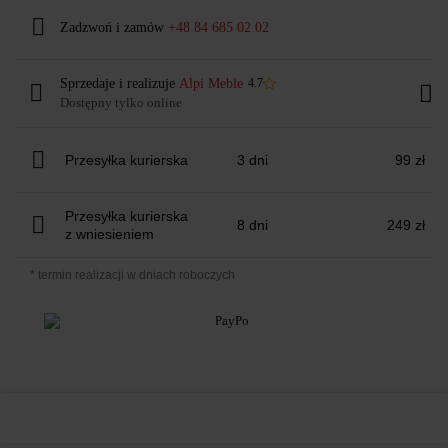
Zadzwoń i zamów
+48 84 685 02 02
Sprzedaje i realizuje
Alpi Meble
4.7
Dostępny tylko online
Przesyłka kurierska
3 dni
99 zł
Przesyłka kurierska
8 dni
249 zł
z wniesieniem
* termin realizacji w dniach roboczych