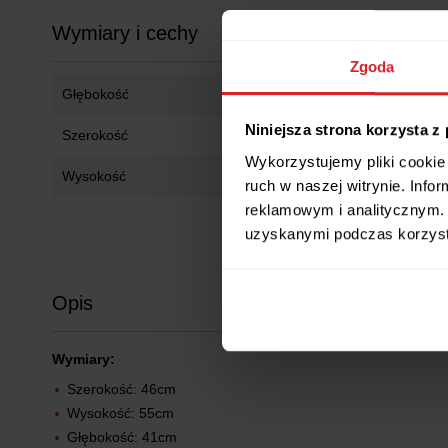
Wymiary i cechy
Zgoda
Głębokość
41 cm
Niniejsza strona korzysta z
Szerokość
46 cm
Wykorzystujemy pliki cookie 
Wysokość
55 cm
ruch w naszej witrynie. Inf
reklamowym i analitycznym. 
uzyskanymi podczas korzysta
Opis
Wymiary:
Szerokość: 46cm
Wysokość: 55cm
Głębokość: 41cm