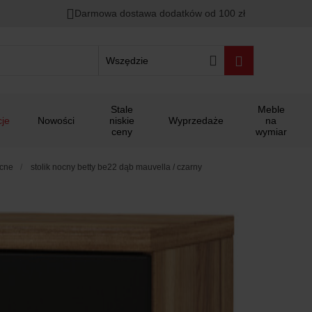
Darmowa dostawa dodatków od 100 zł
Wszędzie
Stale
Meble
je
Nowości
niskie
Wyprzedaże
na
ceny
wymiar
ocne
stolik nocny betty be22 dąb mauvella / czarny