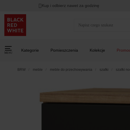
Kup i odbierz nawet za godzinę
Kategorie
Pomieszczenia
Kolekcje
Promoc
MENU
BRW
meble
meble do przechowywania
szafki
szafki n