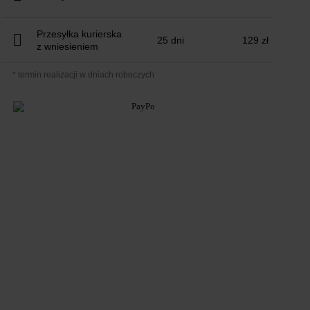
Przesyłka kurierska
25 dni
129 zł
z wniesieniem
* termin realizacji w dniach roboczych