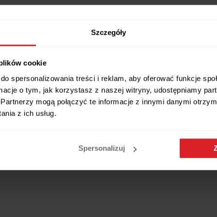
Szczegóły
 plików cookie
do spersonalizowania treści i reklam, aby oferować funkcje sp
ormacje o tym, jak korzystasz z naszej witryny, udostępniamy p
Partnerzy mogą połączyć te informacje z innymi danymi otrzym
nia z ich usług.
Wszystkie wymiary i cechy produktu
Spersonalizuj