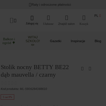
Raty i odroczone płatności
PL
Zaloguj się
Ulubione
Koszyk
WITAJ
Balkon i
SZKOŁO!
Gazetki
Inspiracje
Blog
ogród 🌳
✏️
Stolik nocny BETTY BE22
dąb mauvella / czarny
Kod produktu: ML-5906284388610
5 rat 0%